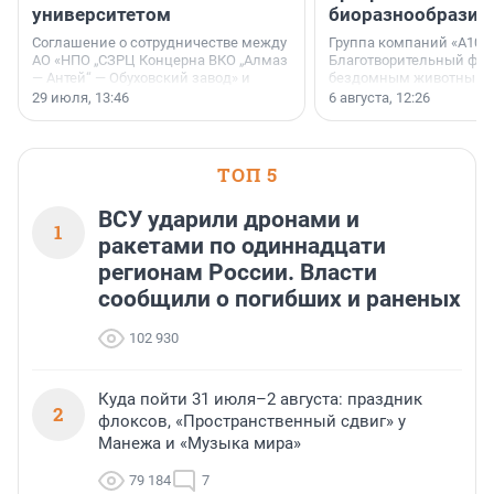
университетом
биоразнообразия
Соглашение о сотрудничестве между
Группа компаний «А101»
АО «НПО „СЗРЦ Концерна ВКО „Алмаз
Благотворительный фо
— Антей“ — Обуховский завод» и
бездомным животным 
ФГБОУ ВО «Ижевский
заключили соглашение
29 июля, 13:46
6 августа, 12:26
государственный технический
стратегическом сотрудн
университет имени М. Т.
Калашникова» (ИжГТУ) было
подписано 17 июля 2026 года в
ТОП 5
Ситуационном центре Правительства
Москвы.
ВСУ ударили дронами и
1
ракетами по одиннадцати
регионам России. Власти
сообщили о погибших и раненых
102 930
Куда пойти 31 июля–2 августа: праздник
2
флоксов, «Пространственный сдвиг» у
Манежа и «Музыка мира»
79 184
7