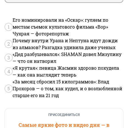
Его номинировали на «Оскар»: гуляем по
1
местам съемок культового фильма «Вор»
Чухрая — фоторепортаж
Почему внутри Урана и Нептуна идут дожди
2
из алмазов? Разгадка удивила даже ученых
«Дед разбушевался»: SHAMAN довел Мизулину
3
— что он натворил
«Я крутая»: певица Жасмин здорово похудела
4
— как она выглядит теперь
«За месяц сбросил 15 килограммов»: Влад
5
Прохоров — о том, как худел, и о возлюбленной
старше его на 21 год
ПРИСОЕДИНИТЬСЯ
Самые яркие фото и видео дня — в