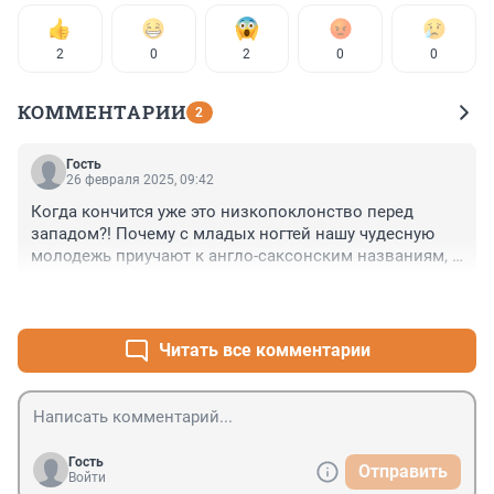
2
0
2
0
0
КОММЕНТАРИИ
2
Гость
26 февраля 2025, 09:42
Когда кончится уже это низкопоклонство перед 
западом?! Почему с младых ногтей нашу чудесную 
молодежь приучают к англо-саксонским названиям, 
буквам и словам?! Не пора ли крепко ударить по 
+1
–3
Буквоеду, пытающемуся протащить чуждые нам 
ценности в сознание наших детей?
Читать все комментарии
Гость
Отправить
Войти