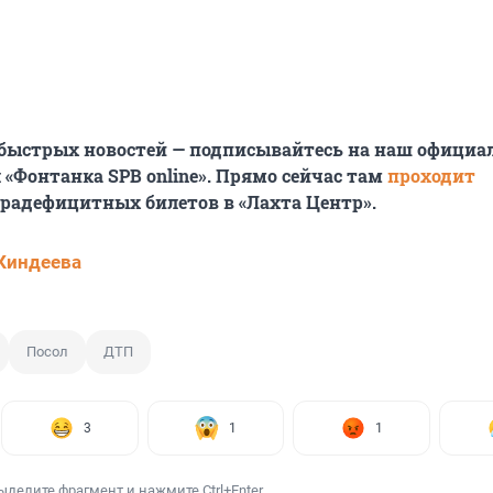
 быстрых новостей — подписывайтесь на наш офици
 «Фонтанка SPB online». Прямо сейчас там
проходит
радефицитных билетов в «Лахта Центр».
Киндеева
Посол
ДТП
3
1
1
ыделите фрагмент и нажмите Ctrl+Enter