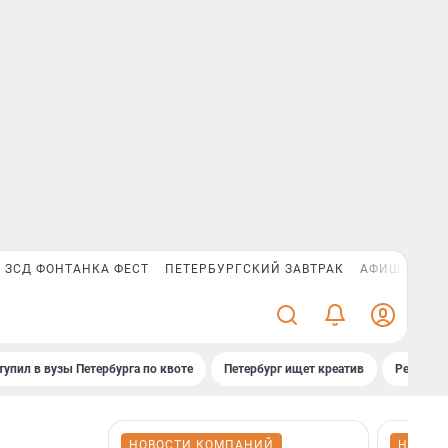
ЗСД ФОНТАНКА ФЕСТ
ПЕТЕРБУРГСКИЙ ЗАВТРАК
АФИША PLUS
тупил в вузы Петербурга по квоте
Петербург ищет креатив
Рейтинги
НОВОСТИ КОМПАНИЙ
НОВОС