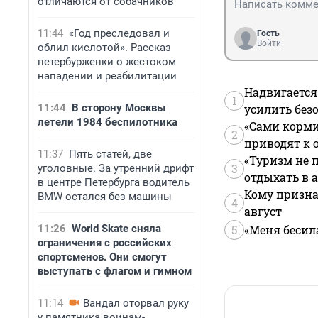
отличаются от собачников
11:44
«Год преследовал и
Гость
Войти
облил кислотой». Рассказ
петербурженки о жестоком
нападении и реабилитации
Надвигается
1
11:44
В сторону Москвы
усилить без
летели 1984 беспилотника
«Сами корми
2
приводят к 
11:37
Пять статей, две
«Туризм не 
3
уголовные. За утренний дрифт
отдыхать в а
в центре Петербурга водитель
Кому призна
BMW остался без машины
4
август
11:26
World Skate сняла
5
«Меня бесил
ограничения с российских
спортсменов. Они смогут
выступать с флагом и гимном
11:14
Вандал оторвал руку
у памятника воинам-