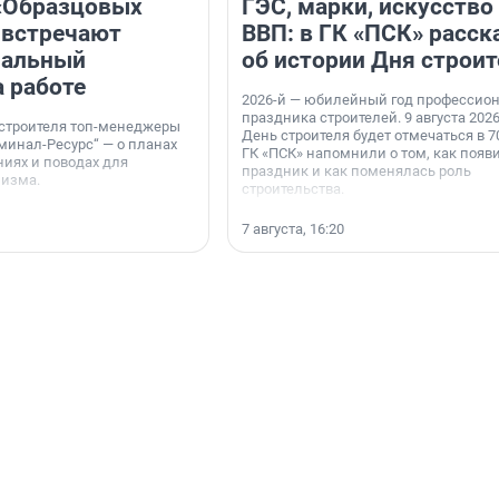
«Образцовых
ГЭС, марки, искусство
 встречают
ВВП: в ГК «ПСК» расск
нальный
об истории Дня строит
а работе
2026-й — юбилейный год профессио
праздника строителей. 9 августа 2026
 строителя топ-менеджеры
День строителя будет отмечаться в 70
минал-Ресурс“ — о планах
ГК «ПСК» напомнили о том, как появ
иях и поводах для
праздник и как поменялась роль
мизма.
строительства.
7 августа, 16:20