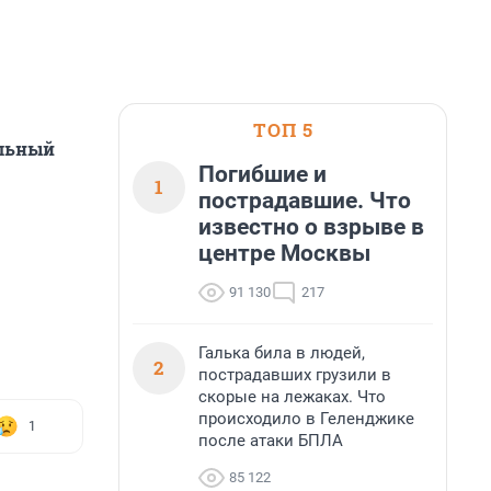
ТОП 5
альный
Погибшие и
1
пострадавшие. Что
известно о взрыве в
центре Москвы
91 130
217
Галька била в людей,
2
пострадавших грузили в
скорые на лежаках. Что
происходило в Геленджике
1
после атаки БПЛА
85 122