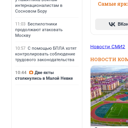
Самые ярки
интернационалистам в
Сосновом Бору
11:03
Беспилотники
ВКо
продолжают атаковать
Москву
Новости СМИ2
10:57
С помощью БПЛА хотят
контролировать соблюдение
НОВОСТИ КО
трудового законодательства
10:44
Две яхты
столкнулись в Малой Невке