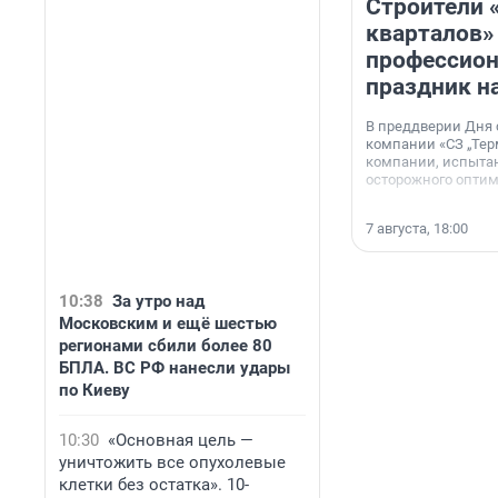
Строители 
кварталов»
профессио
праздник н
В преддверии Дня
компании «СЗ „Тер
компании, испытан
осторожного опти
7 августа, 18:00
10:38
За утро над
Московским и ещё шестью
регионами сбили более 80
БПЛА. ВС РФ нанесли удары
по Киеву
10:30
«Основная цель —
уничтожить все опухолевые
клетки без остатка». 10-