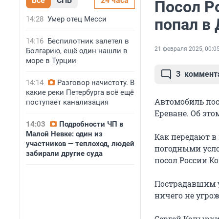
Все
СПБ
24 часа
Посол Р
14:28
Умер отец Месси
попал в
14:16
Беспилотник залетел в
21 февраля 2025, 00:0
Болгарию, ещё один нашли в
море в Турции
3
коммент
14:14
Разговор начистоту. В
какие реки Петербурга всё ещё
Автомобиль пос
поступает канализация
Ереване. Об это
14:03
Подробности ЧП в
Малой Невке: один из
Как передают в
участников — теплоход, людей
погодными усло
забирали другие суда
посол России К
Пострадавшим 
ничего не угрож
Сергей Копырки