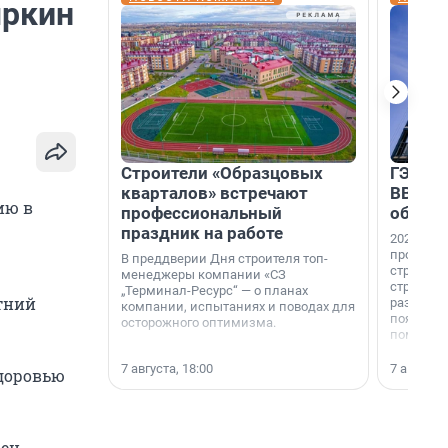
ыркин
Строители «Образцовых
ГЭС, м
кварталов» встречают
ВВП: в
ию в
профессиональный
об ист
праздник на работе
2026-й —
професси
В преддверии Дня строителя топ-
строителе
менеджеры компании «СЗ
строителя
„Терминал-Ресурс“ — о планах
тний
раз. В ГК
компании, испытаниях и поводах для
появился
осторожного оптимизма.
поменяла
7 августа, 18:00
7 августа,
доровью
чен