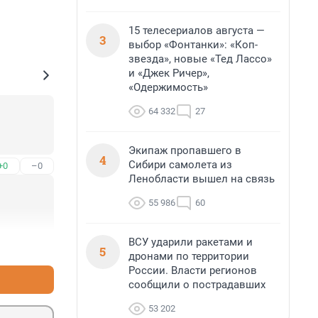
15 телесериалов августа —
3
выбор «Фонтанки»: «Коп-
звезда», новые «Тед Лассо»
и «Джек Ричер»,
«Одержимость»
64 332
27
Экипаж пропавшего в
4
Сибири самолета из
+0
–0
Ленобласти вышел на связь
55 986
60
ВСУ ударили ракетами и
+0
–0
5
дронами по территории
России. Власти регионов
сообщили о пострадавших
53 202