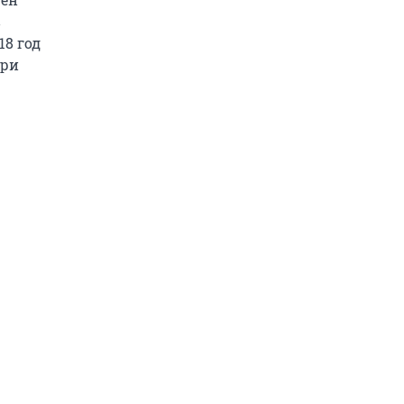
в
18 год
при