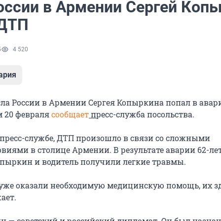
оссии в Армении Сергей Коп
 ДТП
5
4 520
ария
ла России в Армении Сергея Копыркина попал в авар
м 20 февраля
сообщает
п
ресс-служба посольства.
 пресс-службе, ДТП произошло в связи со сложными
виями в столице Армении. В результате аварии 62-ле
опыркин и водитель получили легкие травмы.
уже оказали необходимую медицинскую помощь, их з
ает.
н — советский и российский дипломат. Он был назна