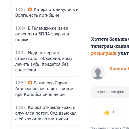
13:27
Катера столкнулись в
Волге, есть погибшие
13:14
В Геленджике из-за
опасности БПЛА закрыли
Хотите больше
пляжи
телеграм-канал
розыгрыш
ульт
13:12
Надо потерпеть:
стоматолог объяснил, кому
лечить зубы придется без
Ксения 
анестезии
12:59
Режиссер Сарик
Андреасян заявляет: фильм
Сергей Копыркин
про Колобка снял не он
12:47
Кошка открыла кран, и
1
случился потоп. Суд взыскал
с её хозяина сотни тысяч
Увидели опечатку? В