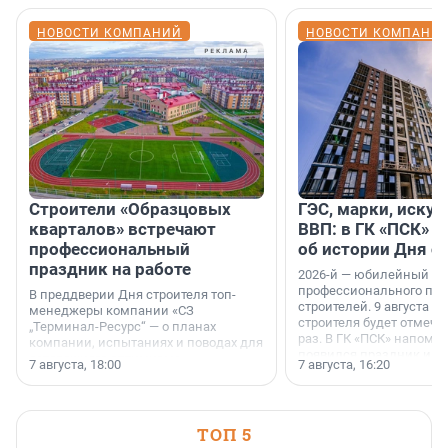
НОВОСТИ КОМПАНИЙ
НОВОСТИ КОМПАНИ
Строители «Образцовых
ГЭС, марки, искус
кварталов» встречают
ВВП: в ГК «ПСК» р
профессиональный
об истории Дня с
праздник на работе
2026-й — юбилейный го
профессионального пр
В преддверии Дня строителя топ-
строителей. 9 августа 2
менеджеры компании «СЗ
строителя будет отмечат
„Терминал-Ресурс“ — о планах
раз. В ГК «ПСК» напомни
компании, испытаниях и поводах для
появился праздник и к
осторожного оптимизма.
7 августа, 18:00
7 августа, 16:20
поменялась роль строит
ТОП 5