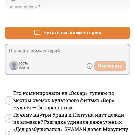
не коснутЬся ?
+1
–0
Читать все комментарии
Гость
Отправить
Войти
Его номинировали на «Оскар»: гуляем по
1
местам съемок культового фильма «Вор»
Чухрая — фоторепортаж
Почему внутри Урана и Нептуна идут дожди
2
из алмазов? Разгадка удивила даже ученых
«Дед разбушевался»: SHAMAN довел Мизулину
3