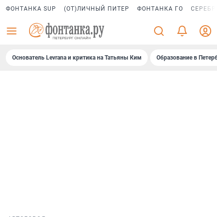
ФОНТАНКА SUP
(ОТ)ЛИЧНЫЙ ПИТЕР
ФОНТАНКА ГО
СЕРЕБР
Основатель Levrana и критика на Татьяны Ким
Образование в Петер