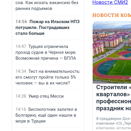
Новости СМИ2
сов. Как искать вакансию без
ранних подъемов
НОВОСТИ КО
14:56
Пожар на Ильском НПЗ
потушили. Пострадавших
стало больше
14:47
Турция ограничила
проход судов в Черное море.
Возможная причина — БПЛА
14:34
Тест на внимательность:
его смогут пройти только 5%
человек — вы в их числе?
Строители 
кварталов»
14:28
Умер отец Месси
профессио
праздник н
14:16
Беспилотник залетел в
Болгарию, ещё один нашли в
В преддверии Дня
море в Турции
компании «СЗ „Тер
компании, испытан