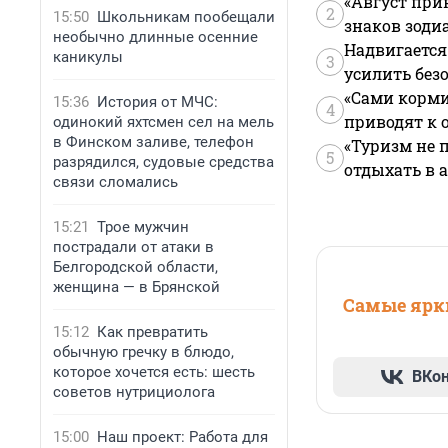
«Август при
2
15:50
Школьникам пообещали
знаков зоди
необычно длинные осенние
Надвигается
каникулы
3
усилить без
«Сами корми
15:36
История от МЧС:
4
приводят к 
одинокий яхтсмен сел на мель
в Финском заливе, телефон
«Туризм не 
5
разрядился, судовые средства
отдыхать в а
связи сломались
15:21
Трое мужчин
пострадали от атаки в
Белгородской области,
женщина — в Брянской
Самые ярки
15:12
Как превратить
обычную гречку в блюдо,
которое хочется есть: шесть
ВКо
советов нутрициолога
15:00
Наш проект: Работа для