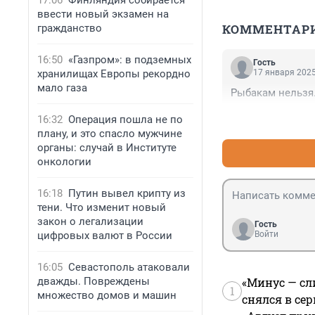
17:06
Финляндия собирается
ввести новый экзамен на
КОММЕНТАР
гражданство
16:50
«Газпром»: в подземных
Гость
хранилищах Европы рекордно
17 января 2025
мало газа
Рыбакам нельзя
16:32
Операция пошла не по
плану, и это спасло мужчине
органы: случай в Институте
онкологии
16:18
Путин вывел крипту из
тени. Что изменит новый
закон о легализации
Гость
цифровых валют в России
Войти
16:05
Севастополь атаковали
дважды. Повреждены
«Минус — сл
1
множество домов и машин
снялся в се