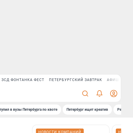
ЗСД ФОНТАНКА ФЕСТ
ПЕТЕРБУРГСКИЙ ЗАВТРАК
АФИША PLUS
тупил в вузы Петербурга по квоте
Петербург ищет креатив
Рейтинги
НОВОСТИ КОМПАНИЙ
НОВОС