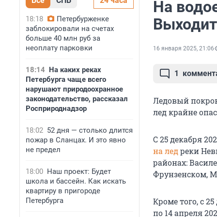
Все
СПБ
24 часа
На водо
18:18
Петербурженке
Выходить
заблокировали на счетах
больше 40 млн руб за
неоплату парковки
16 января 2025, 21:06
18:14
На каких реках
1
коммент
Петербурга чаще всего
нарушают природоохранное
законодательство, рассказал
Ледовый покров
Росприроднадзор
лед крайне опа
18:02
52 дня — столько длится
С 25 декабря 20
пожар в Сланцах. И это явно
не предел
на лед
реки Невы
районах: Васил
18:00
Наш проект: Будет
Фрунзенском, М
школа и бассейн. Как искать
квартиру в пригороде
Петербурга
Кроме того, с 25
по 14 апреля 20