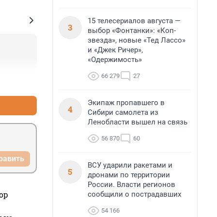
15 телесериалов августа —
3
выбор «Фонтанки»: «Коп-
звезда», новые «Тед Лассо»
и «Джек Ричер»,
«Одержимость»
66 279
27
+0
–0
Экипаж пропавшего в
4
Сибири самолета из
Ленобласти вышел на связь
56 870
60
равить
ВСУ ударили ракетами и
5
дронами по территории
России. Власти регионов
ор
сообщили о пострадавших
54 166