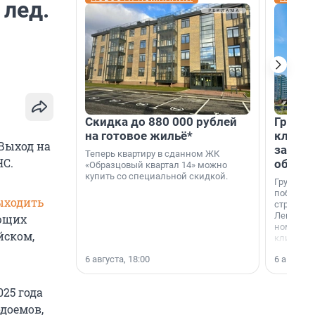
 лед.
Скидка до 880 000 рублей
Группа
на готовое жильё*
клиен
 Выход на
застро
Теперь квартиру в сданном ЖК
ЧС.
област
«Образцовый квартал 14» можно
купить со специальной скидкой.
Группа А
победите
ыходить
строител
Ленингра
ующих
номинац
йском,
клиенто
застройщ
6 августа, 18:00
6 августа,
области»
025 года
одоемов,