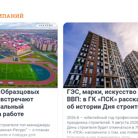
МПАНИЙ
«Образцовых
ГЭС, марки, искусство
 встречают
ВВП: в ГК «ПСК» расск
нальный
об истории Дня строит
а работе
2026-й — юбилейный год профессио
праздника строителей. 9 августа 2026
 строителя топ-менеджеры
День строителя будет отмечаться в 70
минал-Ресурс“ — о планах
ГК «ПСК» напомнили о том, как появ
иях и поводах для
праздник и как поменялась роль