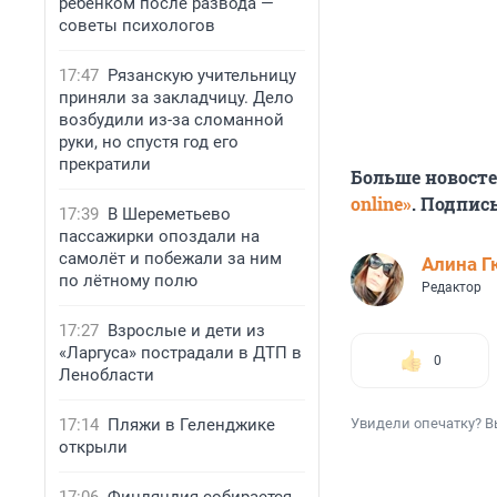
ребенком после развода —
советы психологов
17:47
Рязанскую учительницу
приняли за закладчицу. Дело
возбудили из-за сломанной
руки, но спустя год его
прекратили
Больше новост
online»
. Подпис
17:39
В Шереметьево
пассажирки опоздали на
самолёт и побежали за ним
Алина Г
по лётному полю
Редактор
17:27
Взрослые и дети из
«Ларгуса» пострадали в ДТП в
0
Ленобласти
17:14
Пляжи в Геленджике
Увидели опечатку? В
открыли