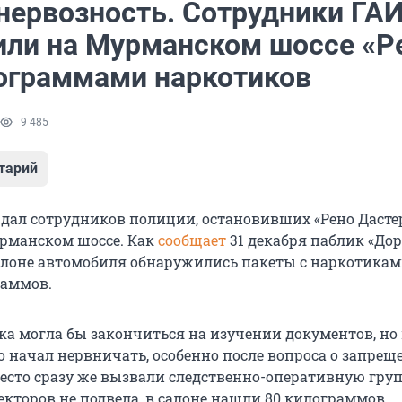
нервозность. Сотрудники ГА
или на Мурманском шоссе «Р
лограммами наркотиков
9 485
тарий
ал сотрудников полиции, остановивших «Рено Дасте
рманском шоссе. Как
сообщает
31 декабря паблик «Д
салоне автомобиля обнаружились пакеты с наркотика
раммов.
ка могла бы закончиться на изучении документов, но
 начал нервничать, особенно после вопроса о запре
место сразу же вызвали следственно-оперативную груп
кторов не подвела, в салоне нашли 80 килограммов