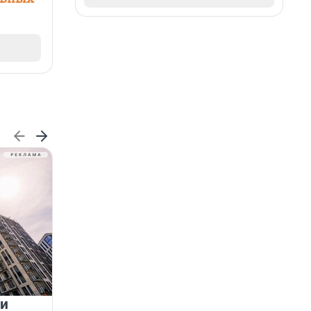
 и
На водоёмах Ленобласти