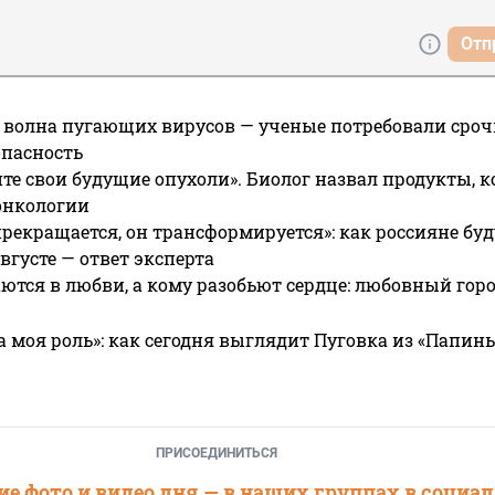
Отп
 волна пугающих вирусов — ученые потребовали сроч
опасность
те свои будущие опухоли». Биолог назвал продукты, 
онкологии
прекращается, он трансформируется»: как россияне буд
вгусте — ответ эксперта
ются в любви, а кому разобьют сердце: любовный гор
а моя роль»: как сегодня выглядит Пуговка из «Папин
ПРИСОЕДИНИТЬСЯ
е фото и видео дня — в наших группах в социа