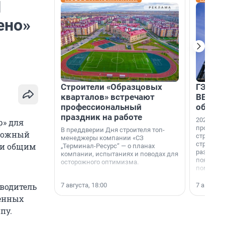
И
ено»
Строители «Образцовых
ГЭС, м
кварталов» встречают
ВВП: в
профессиональный
об ист
праздник на работе
2026-й —
р» для
професси
В преддверии Дня строителя топ-
орожный
строителе
менеджеры компании «СЗ
строителя
ми общим
„Терминал-Ресурс“ — о планах
раз. В ГК
компании, испытаниях и поводах для
появился
осторожного оптимизма.
поменяла
7 августа, 18:00
7 августа,
 водитель
щенных
пу.