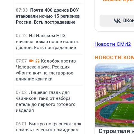
07:33
Почти 400 дронов ВСУ
атаковали ночью 15 регионов
ВКо
России. Есть пострадавшие
07:12
На Ильском НПЗ
начался пожар после налета
Новости СМИ2
дронов. Есть пострадавшие
НОВОСТИ КО
07:07
Колобок против
Человека-паука. Реакция
«Фонтанки» на тлетворное
влияние критики
07:02
Лицевая гладь для
чайников: гайд от набора
петель до первого готового
изделия
06:01
Быстро покраснеют: как
помочь зеленым помидорам
Строители 