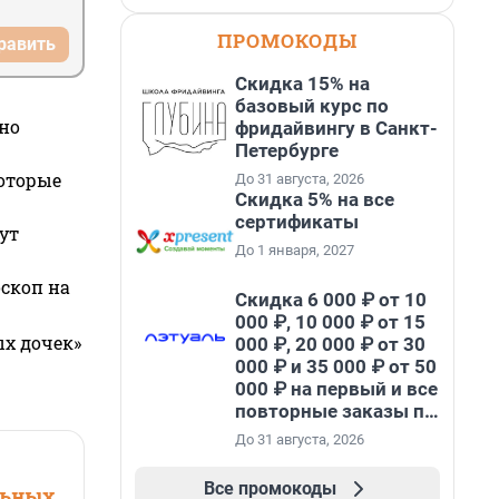
ПРОМОКОДЫ
равить
Скидка 15% на
базовый курс по
но
фридайвингу в Санкт-
Петербурге
которые
До 31 августа, 2026
Скидка 5% на все
сертификаты
ут
До 1 января, 2027
оскоп на
Скидка 6 000 ₽ от 10
000 ₽, 10 000 ₽ от 15
ых дочек»
000 ₽, 20 000 ₽ от 30
000 ₽ и 35 000 ₽ от 50
000 ₽ на первый и все
повторные заказы по
промокоду НАБЕРИ
До 31 августа, 2026
Все промокоды
льных