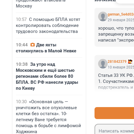
продолжают атаковать
Москву
german_5e4d02
10:57
С помощью БПЛА хотят
29 января 2025
контролировать соблюдение
хорошо, что тупо
трудового законодательства
запрещенку вози
написал "экспрес
10:44
Две яхты
кому-то жизнь с
столкнулись в Малой Невке
281842379
10:38
За утро над
10 января 2025
Московским и ещё шестью
Статья 33 УК РФ
регионами сбили более 80
1. Соучастникам
БПЛА. ВС РФ нанесли удары
подстрекатель и 
по Киеву
5. Пособником п
советами, указа
10:30
«Основная цель —
совершения прес
уничтожить все опухолевые
С субъективной 
клетки без остатка». 10-
косвенным умыс
летнему Ване требуется
преступника нал
помощь в борьбе с лимфомой
КАКОГО каршери
Ходжкина