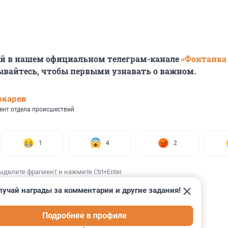
ей в нашем официальном телеграм-канале
«Фонтанка
ывайтесь, чтобы первыми узнавать о важном.
окарев
ент отдела происшествий
1
4
2
ыделите фрагмент и нажмите Ctrl+Enter
лучай награды за комментарии и другие задания!
Подробнее в профиле
ИИ
21