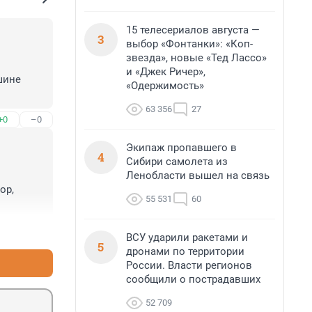
15 телесериалов августа —
3
выбор «Фонтанки»: «Коп-
звезда», новые «Тед Лассо»
и «Джек Ричер»,
ине 
«Одержимость»
63 356
27
+0
–0
Экипаж пропавшего в
4
Сибири самолета из
Ленобласти вышел на связь
р, 
55 531
60
+0
–0
ВСУ ударили ракетами и
5
дронами по территории
мым или 
России. Власти регионов
в от 
сообщили о пострадавших
52 709