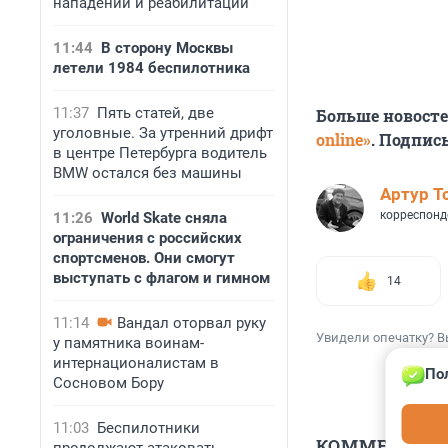
нападении и реабилитации
11:44
В сторону Москвы
летели 1984 беспилотника
11:37
Пять статей, две
Больше новост
уголовные. За утренний дрифт
online»
. Подпис
в центре Петербурга водитель
BMW остался без машины
Артур Т
корреспонд
11:26
World Skate сняла
ограничения с российских
спортсменов. Они смогут
выступать с флагом и гимном
14
11:14
Вандал оторвал руку
Увидели опечатку? В
у памятника воинам-
интернационалистам в
По
Сосновом Бору
11:03
Беспилотники
КОММЕНТАР