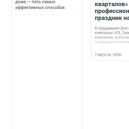
дома — пять самых
кварталов»
эффективных способов
профессио
праздник н
В преддверии Дня
компании «СЗ „Тер
компании, испытан
осторожного опти
7 августа, 18:00