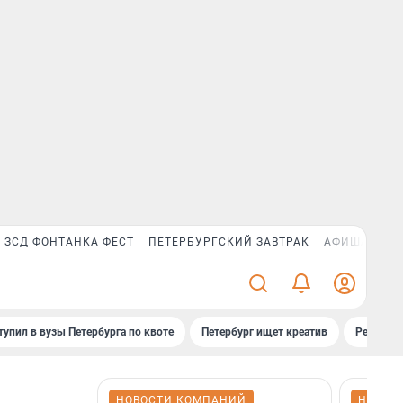
ЗСД ФОНТАНКА ФЕСТ
ПЕТЕРБУРГСКИЙ ЗАВТРАК
АФИША PLUS
тупил в вузы Петербурга по квоте
Петербург ищет креатив
Рейтинги
НОВОСТИ КОМПАНИЙ
НОВОС