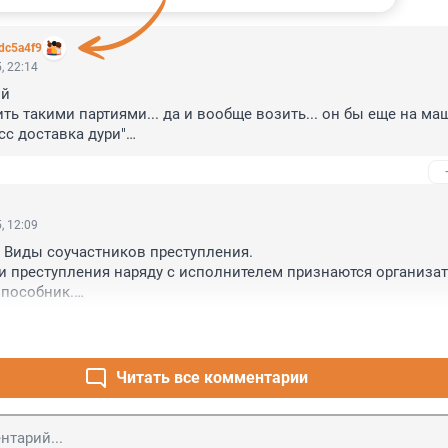
dc5a4f9
, 22:14
й

ть такими партиями... да и вообще возить... он бы еще на маш
с доставка дури"

пасли
, 12:09
. Виды соучастников преступления.

и преступления наряду с исполнителем признаются организато
пособник.

ризнается лицо, содействовавшее совершению преступления 
ниями, предоставлением информации, средств или орудий 
тупления либо устранением препятствий...

стороны пособничество в преступлении характеризуется пря
Читать все комментарии
лом. Косвенный умысел на получение части денежных средст
ицо.

нговую шарагу не подтянули???