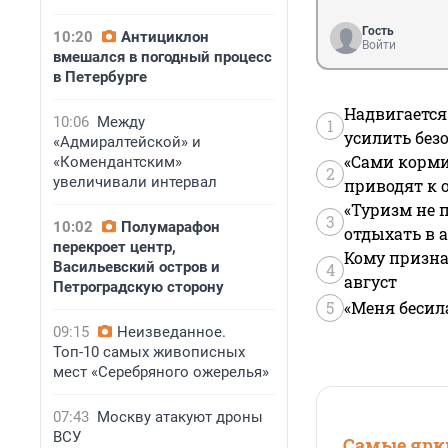
Гость
10:20
Антициклон
Войти
вмешался в погодный процесс
в Петербурге
Надвигается
10:06
Между
1
усилить без
«Адмиралтейской» и
«Сами корми
«Комендантским»
2
увеличивали интервал
приводят к 
«Туризм не 
3
10:02
Полумарафон
отдыхать в а
перекроет центр,
Кому призна
Васильевский остров и
4
август
Петроградскую сторону
5
«Меня бесил
09:15
Неизведанное.
Топ-10 самых живописных
мест «Серебряного ожерелья»
07:43
Москву атакуют дроны
ВСУ
Самые ярки