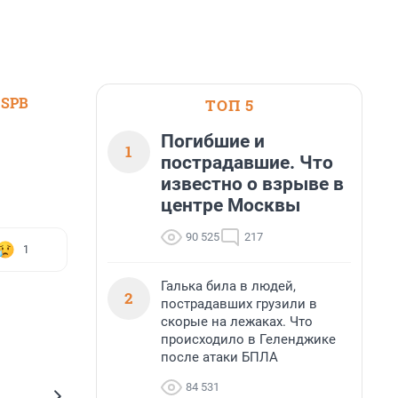
 SPB
ТОП 5
Погибшие и
1
пострадавшие. Что
известно о взрыве в
центре Москвы
90 525
217
1
Галька била в людей,
2
пострадавших грузили в
скорые на лежаках. Что
происходило в Геленджике
после атаки БПЛА
84 531