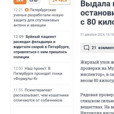
Все
СПБ
24 часа
Выдала 
12:21
Петербургские
останов
ученые разработали новую
с 80 ки
защиту для спутниковых
антенн и авиации
31 декабря 2024, 16:18
12:09
Буйный пациент
раскидал фельдшера и
водителя скорой в Петербурге,
21
коммен
справляться с ним пришлось
полиции
Жирный улов жд
проверки на Му
12:00
Наш проект: В
Петербурге проходят гонки
инспектор», в 
«Формулы-4»
весом 80 килог
11:55
Психотерапевт
Рядовая провер
рассказывает, чем кошатники
отличаются от собачников
слишком сильно
веществах. На 
Интуиция инспе