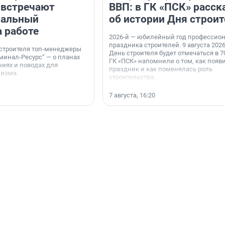
 встречают
ВВП: в ГК «ПСК» расск
нальный
об истории Дня строит
а работе
2026-й — юбилейный год профессио
праздника строителей. 9 августа 2026
 строителя топ-менеджеры
День строителя будет отмечаться в 70
минал-Ресурс“ — о планах
ГК «ПСК» напомнили о том, как появ
иях и поводах для
праздник и как поменялась роль
мизма.
строительства.
7 августа, 16:20