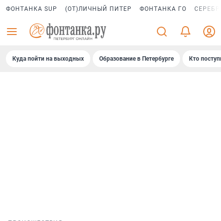
ФОНТАНКА SUP
(ОТ)ЛИЧНЫЙ ПИТЕР
ФОНТАНКА ГО
СЕРЕБР
Куда пойти на выходных
Образование в Петербурге
Кто поступ