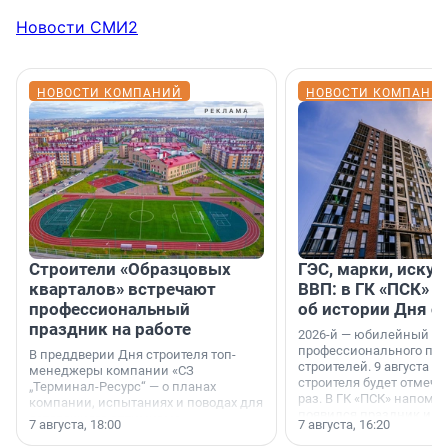
Новости СМИ2
НОВОСТИ КОМПАНИЙ
НОВОСТИ КОМПАНИ
Строители «Образцовых
ГЭС, марки, искус
кварталов» встречают
ВВП: в ГК «ПСК» р
профессиональный
об истории Дня с
праздник на работе
2026-й — юбилейный го
профессионального пр
В преддверии Дня строителя топ-
строителей. 9 августа 2
менеджеры компании «СЗ
строителя будет отмечат
„Терминал-Ресурс“ — о планах
раз. В ГК «ПСК» напомни
компании, испытаниях и поводах для
появился праздник и к
осторожного оптимизма.
7 августа, 18:00
7 августа, 16:20
поменялась роль строит