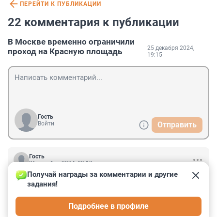
ПЕРЕЙТИ К ПУБЛИКАЦИИ
22 комментария к публикации
В Москве временно ограничили
25 декабря 2024,
проход на Красную площадь
19:15
Гость
Войти
Отправить
Гость
26 декабря 2024, 03:12
Получай награды за комментарии и другие 
Странно - вроде бы дедушка сейчас в Игоре, а 
задания!
петарды запретили на Красной площади. Тот ли 
дедушка сейчас в Игоре? Или так пекутся о 
Подробнее в профиле
базльзамическом Владлене?