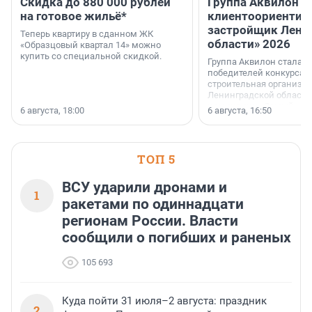
Скидка до 880 000 рублей
Группа Аквилон 
на готовое жильё*
клиентоориентир
застройщик Лени
Теперь квартиру в сданном ЖК
области» 2026
«Образцовый квартал 14» можно
купить со специальной скидкой.
Группа Аквилон стала 
победителей конкурса 
строительная организа
Ленинградской области 
номинации «Самый
6 августа, 18:00
6 августа, 16:50
клиентоориентированн
застройщик Ленинград
области».
ТОП 5
ВСУ ударили дронами и
1
ракетами по одиннадцати
регионам России. Власти
сообщили о погибших и раненых
105 693
Куда пойти 31 июля–2 августа: праздник
2