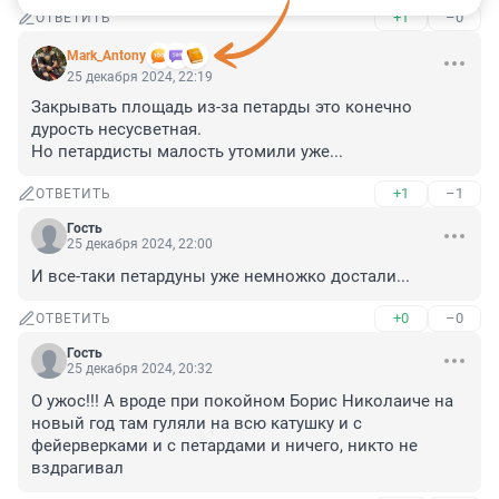
+1
–0
ОТВЕТИТЬ
Mark_Antony
25 декабря 2024, 22:19
Закрывать площадь из-за петарды это конечно 
дурость несусветная.

Но петардисты малость утомили уже...
+1
–1
ОТВЕТИТЬ
Гость
25 декабря 2024, 22:00
И все-таки петардуны уже немножко достали...
+0
–0
ОТВЕТИТЬ
Гость
25 декабря 2024, 20:32
О ужос!!! А вроде при покойном Борис Николаиче на 
новый год там гуляли на всю катушку и с 
фейерверками и с петардами и ничего, никто не 
вздрагивал