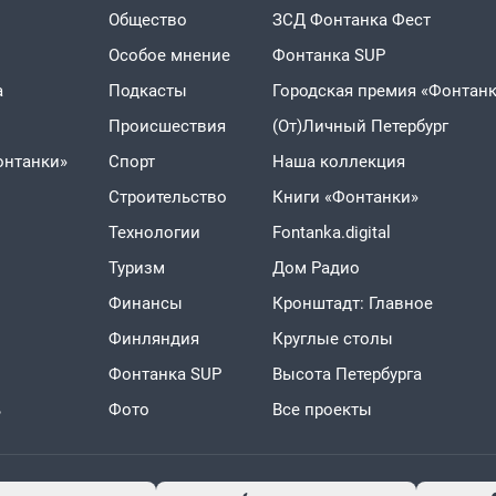
Общество
ЗСД Фонтанка Фест
Особое мнение
Фонтанка SUP
а
Подкасты
Городская премия «Фонтанк
Проиcшествия
(От)Личный Петербург
онтанки»
Спорт
Наша коллекция
Строительство
Книги «Фонтанки»
Технологии
Fontanka.digital
Туризм
Дом Радио
Финансы
Кронштадт: Главное
Финляндия
Круглые столы
Фонтанка SUP
Высота Петербурга
ь
Фото
Все проекты