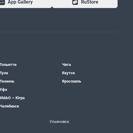
App Gallery
RuStore
Тольятти
Чита
Тула
Якутск
Тюмень
Ярославль
Уфа
ХМАО — Югра
Челябинск
Ульяновск