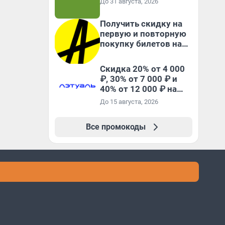
До 31 августа, 2026
Получить скидку на
первую и повторную
покупку билетов на
Яндекс Афише
Скидка 20% от 4 000
₽, 30% от 7 000 ₽ и
40% от 12 000 ₽ на
первый и все
До 15 августа, 2026
повторные заказы по
промокоду ТРЕНД
Все промокоды