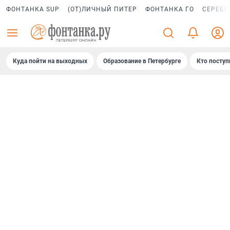
ФОНТАНКА SUP
(ОТ)ЛИЧНЫЙ ПИТЕР
ФОНТАНКА ГО
СЕРЕБР
Куда пойти на выходных
Образование в Петербурге
Кто поступ