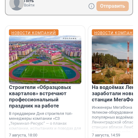
Гость
Войти
Отправить
НОВОСТИ КОМПАНИЙ
НОВОСТИ КОМПАНИ
Строители «Образцовых
На водоёмах Лен
кварталов» встречают
заработали новы
профессиональный
станции МегаФон
праздник на работе
Инженеры МегаФона ус
телеком-оборудование 
В преддверии Дня строителя топ-
популярных водоёмах
менеджеры компании «СЗ
Ленинградской области
„Терминал-Ресурс“ — о планах
станции вблизи Лембол
компании, испытаниях и поводах для
Раздолинского озёр, а 
осторожного оптимизма.
7 августа, 18:00
7 августа, 14:59
недалеко от Большого Т