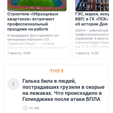
Строители «Образцовых
ГЭС, марки, искус
кварталов» встречают
ВВП: в ГК «ПСК» р
профессиональный
об истории Дня с
праздник на работе
2026-й — юбилейный го
профессионального пр
В преддверии Дня строителя топ-
строителей. 9 августа 2
менеджеры компании «СЗ
строителя будет отмечат
„Терминал-Ресурс“ — о планах
раз. В ГК «ПСК» напомни
компании, испытаниях и поводах для
появился праздник и к
осторожного оптимизма.
7 августа, 18:00
7 августа, 16:20
поменялась роль строит
ТОП 5
Галька била в людей,
1
пострадавших грузили в скорые
на лежаках. Что происходило в
Геленджике после атаки БПЛА
91 345