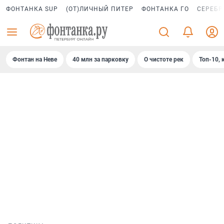
ФОНТАНКА SUP
(ОТ)ЛИЧНЫЙ ПИТЕР
ФОНТАНКА ГО
СЕРЕБР
Фонтан на Неве
40 млн за парковку
О чистоте рек
Топ-10, 