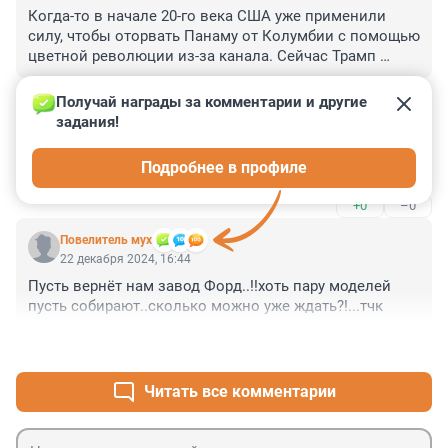
Когда-то в начале 20-го века США уже применили 
силу, чтобы оторвать Панаму от Колумбии с помощью 
цветной революции из-за канала. Сейчас Трамп 
также угрожает и давит, чтобы снизили пошлины для 
+0
–0
США, иначе вернут в свою собственность силой. 

Получай награды за комментарии и другие 
В 2024 финансовом году объект принес в казну 
задания!
Гость
Панамы $2,47 млрд долларов. Какая мелочь для США, 
22 декабря 2024, 19:46
но Трампу и здесь важно показать, что платят 
Подробнее в профиле
Из ВОЗ уйти , Панаму вернуть , Киев за три дня
"смехотворно высокие тарифы".
+0
–0
Повелитель мух
22 декабря 2024, 16:44
Пусть вернёт нам завод Форд..!!хоть пару моделей 
пусть собирают..сколько можно уже ждать?!...тчк
+1
–0
Читать все комментарии