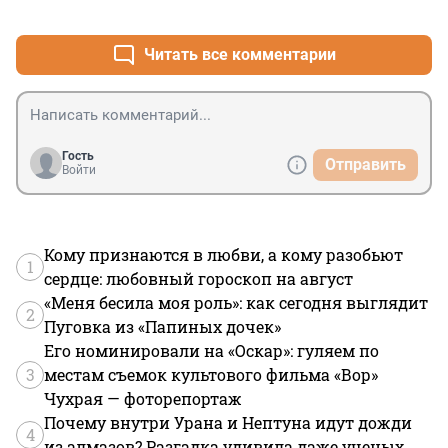
+0
–1
Читать все комментарии
Гость
Отправить
Войти
Кому признаются в любви, а кому разобьют
1
сердце: любовный гороскоп на август
«Меня бесила моя роль»: как сегодня выглядит
2
Пуговка из «Папиных дочек»
Его номинировали на «Оскар»: гуляем по
3
местам съемок культового фильма «Вор»
Чухрая — фоторепортаж
Почему внутри Урана и Нептуна идут дожди
4
из алмазов? Разгадка удивила даже ученых