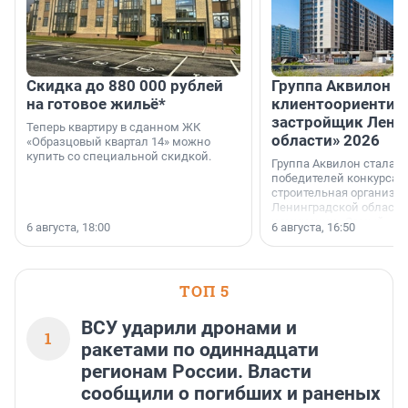
Скидка до 880 000 рублей
Группа Аквилон 
на готовое жильё*
клиентоориентир
застройщик Лени
Теперь квартиру в сданном ЖК
области» 2026
«Образцовый квартал 14» можно
купить со специальной скидкой.
Группа Аквилон стала 
победителей конкурса 
строительная организа
Ленинградской области 
номинации «Самый
6 августа, 18:00
6 августа, 16:50
клиентоориентированн
застройщик Ленинград
области».
ТОП 5
ВСУ ударили дронами и
1
ракетами по одиннадцати
регионам России. Власти
сообщили о погибших и раненых