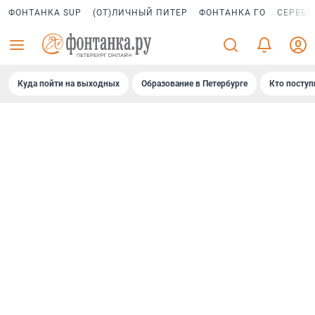
ФОНТАНКА SUP
(ОТ)ЛИЧНЫЙ ПИТЕР
ФОНТАНКА ГО
СЕРЕБР
Куда пойти на выходных
Образование в Петербурге
Кто поступ