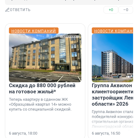
+0
–0
ОТВЕТИТЬ
НОВОСТИ КОМПАНИЙ
НОВОСТИ КОМПАНИ
Скидка до 880 000 рублей
Группа Аквилон 
на готовое жильё*
клиентоориентир
застройщик Лени
Теперь квартиру в сданном ЖК
области» 2026
«Образцовый квартал 14» можно
купить со специальной скидкой.
Группа Аквилон стала 
победителей конкурса 
строительная организа
Ленинградской области 
номинации «Самый
6 августа, 18:00
6 августа, 16:50
клиентоориентированн