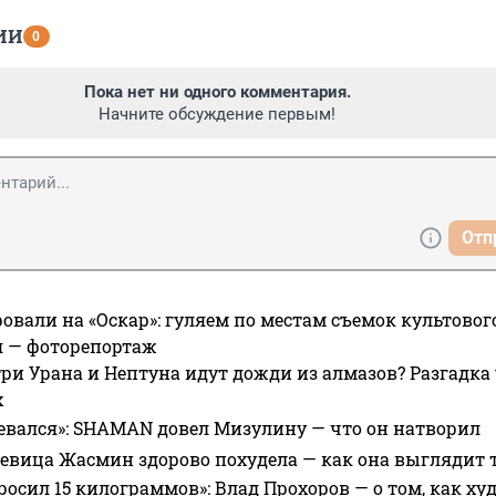
ИИ
0
Пока нет ни одного комментария.
Начните обсуждение первым!
Отп
овали на «Оскар»: гуляем по местам съемок культово
я — фоторепортаж
ри Урана и Нептуна идут дожди из алмазов? Разгадка
х
евался»: SHAMAN довел Мизулину — что он натворил
 певица Жасмин здорово похудела — как она выглядит 
росил 15 килограммов»: Влад Прохоров — о том, как худе