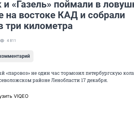
 и «Газель» поймали в ловуш
е на востоке КАД и собрали
в три километра
4 811
 комментарий
й «паровоз» не один час тормозил петербургскую кол
Всеволожском районе Ленобласти 17 декабря.
узить VIQEO