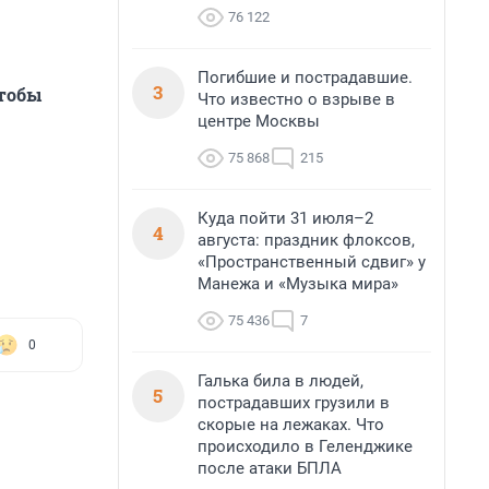
76 122
Погибшие и пострадавшие.
3
чтобы
Что известно о взрыве в
центре Москвы
75 868
215
Куда пойти 31 июля–2
4
августа: праздник флоксов,
«Пространственный сдвиг» у
Манежа и «Музыка мира»
75 436
7
0
Галька била в людей,
5
пострадавших грузили в
скорые на лежаках. Что
происходило в Геленджике
после атаки БПЛА