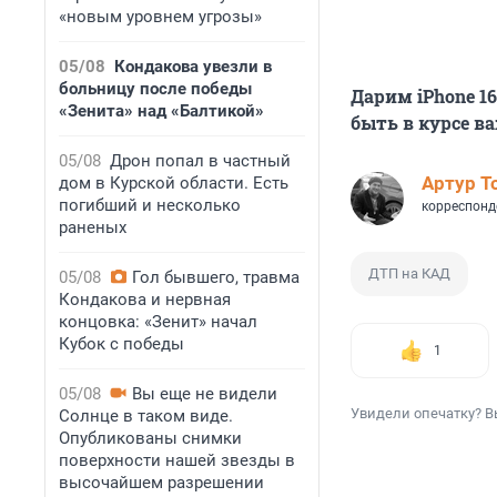
«новым уровнем угрозы»
05/08
Кондакова увезли в
больницу после победы
Дарим iPhone 1
«Зенита» над «Балтикой»
быть в курсе в
05/08
Дрон попал в частный
Артур Т
дом в Курской области. Есть
погибший и несколько
корреспонд
раненых
ДТП на КАД
05/08
Гол бывшего, травма
Кондакова и нервная
концовка: «Зенит» начал
Кубок с победы
1
05/08
Вы еще не видели
Увидели опечатку? В
Солнце в таком виде.
Опубликованы снимки
поверхности нашей звезды в
высочайшем разрешении