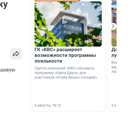
ку
ГК «КВС» расширяет
Дом ил
возможности программы
лучше 
лояльности
Взвешива
варианто
Группа компаний «КВС» обновила
ьцевую
лишнего 
программу «Карта Друга» для
участников «Клуба Ваших Соседей».
5 августа, 18:13
5 августа,