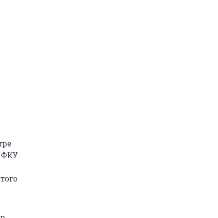
тре
е ФКУ
ятого
ор