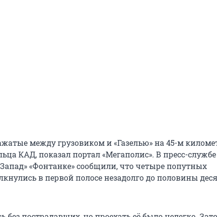
зажатые между грузовиком и «Газелью» на 45-м киломе
льца КАД, показал портал «Мегаполис». В пресс-служб
-Запад» «Фонтанке» сообщили, что четыре попутных
лкнулись в первой полосе незадолго до половины дес
 без пострадавших, но проехать её было нелегко. Зат