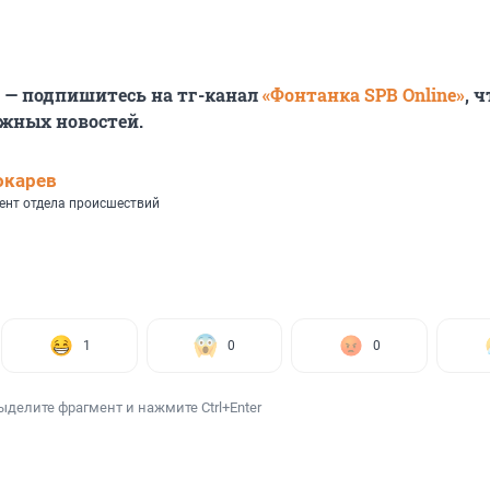
6 — подпишитесь на тг-канал
«Фонтанка SPB Online»
, 
ажных новостей.
окарев
ент отдела происшествий
1
0
0
ыделите фрагмент и нажмите Ctrl+Enter