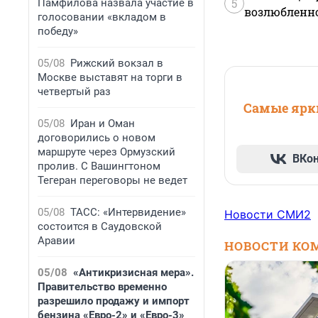
5
Памфилова назвала участие в
возлюбленной
голосовании «вкладом в
победу»
05/08
Рижский вокзал в
Москве выставят на торги в
четвертый раз
Самые ярки
05/08
Иран и Оман
договорились о новом
маршруте через Ормузский
ВКо
пролив. С Вашингтоном
Тегеран переговоры не ведет
05/08
ТАСС: «Интервидение»
Новости СМИ2
состоится в Саудовской
Аравии
НОВОСТИ КО
05/08
«Антикризисная мера».
Правительство временно
разрешило продажу и импорт
бензина «Евро-2» и «Евро-3»