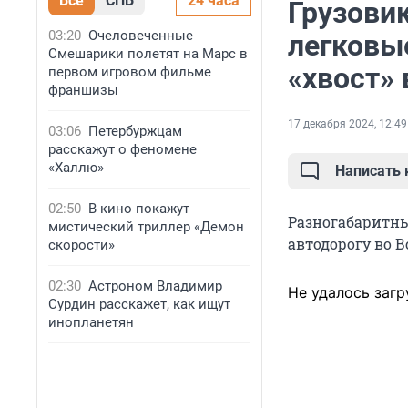
Все
СПБ
24 часа
Грузовик
03:20
Очеловеченные
легковы
Смешарики полетят на Марс в
«хвост» 
первом игровом фильме
франшизы
17 декабря 2024, 12:49
03:06
Петербуржцам
расскажут о феномене
«Халлю»
Написать
02:50
В кино покажут
Разногабаритны
мистический триллер «Демон
автодорогу во 
скорости»
02:30
Астроном Владимир
Не удалось загр
Сурдин расскажет, как ищут
инопланетян