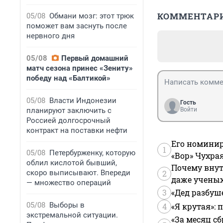
КОММЕНТАР
05/08
Обмани мозг: этот трюк
поможет вам заснуть после
нервного дня
05/08
Первый домашний
матч сезона принес «Зениту»
победу над «Балтикой»
05/08
Власти Индонезии
Гость
планируют заключить с
Войти
Россией долгосрочный
контракт на поставки нефти
Его номинир
1
05/08
Петербурженку, которую
«Вор» Чухра
облил кислотой бывший,
Почему внут
скоро выписывают. Впереди
2
даже учены
— множество операций
3
«Дед разбуш
05/08
Выборы в
4
«Я крутая»:
экстремальной ситуации.
«За месяц сб