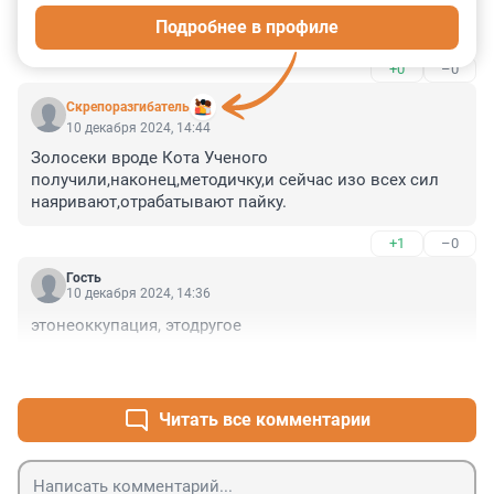
Подробнее в профиле
не останавливайтесь!
+0
–0
Скрепоразгибатель
10 декабря 2024, 14:44
Золосеки вроде Кота Ученого 
получили,наконец,методичку,и сейчас изо всех сил 
наяривают,отрабатывают пайку.
+1
–0
Гость
10 декабря 2024, 14:36
этонеоккупация, этодругое
+0
–0
Читать все комментарии