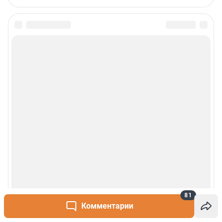
Пользовательское соглашение
Политика обработки персональных данных
Правила использования материалов сайта
Политика использования cookies
Рекомендательные системы
Деятельность в сфере ИТ
Руководство пользователя
Наши награды
© 2000-2026 Фонтанка.Ру
Свидетельство Роскомнадзора ЭЛ № ФС 77-66333 от 14.07.2016
© ООО «Интернет Технологии»
81
Комментарии