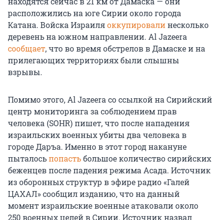
находятся сейчас в 21 км от Дамаска — они
расположились на юге Сирии около города
Катана. Войска Израиля
оккупировали
несколько
деревень на южном направлении. Al Jazeera
сообщает
, что во время обстрелов в Дамаске и на
прилегающих территориях были слышны
взрывы.
Помимо этого, Al Jazeera со ссылкой на Сирийский
центр мониторинга за соблюдением прав
человека (SOHR) пишет, что после нападения
израильских военных убиты два человека в
городе Даръа. Именно в этот город накануне
пыталось
попасть
большое количество сирийских
беженцев после падения режима Асада. Источник
из оборонных структур в эфире радио «Галей
ЦАХАЛ» сообщил изданию, что на данный
момент израильские военные атаковали около
250 военных целей в Сирии. Источник назвал