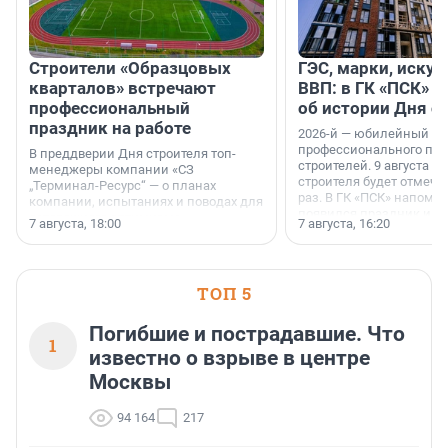
Строители «Образцовых
ГЭС, марки, искус
кварталов» встречают
ВВП: в ГК «ПСК» р
профессиональный
об истории Дня с
праздник на работе
2026-й — юбилейный го
профессионального пр
В преддверии Дня строителя топ-
строителей. 9 августа 2
менеджеры компании «СЗ
строителя будет отмечат
„Терминал-Ресурс“ — о планах
раз. В ГК «ПСК» напомни
компании, испытаниях и поводах для
появился праздник и к
осторожного оптимизма.
7 августа, 18:00
7 августа, 16:20
поменялась роль строит
ТОП 5
Погибшие и пострадавшие. Что
1
известно о взрыве в центре
Москвы
94 164
217