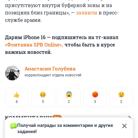
присутствуют внутри буферной зоны и на
позициях близ границы», —
заявили
в пресс-
службе армии.
Дарим iPhone 16 — подпишитесь на тг-канал
«Фонтанка SPB Online»,
чтобы быть в курсе
важных новостей.
Анастасия Голубева
корреспондент отдела новостей
6
5
2
3
2
КОММЕНТАРИИ
81
Получай награды за комментарии и другие 
задания!
Гость
10 декабря 2024, 18:07