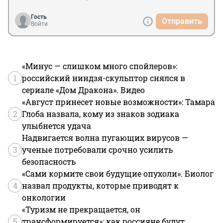
Гость
Отправить
Войти
«Минус — слишком много спойлеров»:
1
российский ниндзя-скульптор снялся в
сериале «Дом Дракона». Видео
«Август принесет новые возможности»: Тамара
2
Глоба назвала, кому из знаков зодиака
улыбнется удача
Надвигается волна пугающих вирусов —
3
ученые потребовали срочно усилить
безопасность
«Сами кормите свои будущие опухоли». Биолог
4
назвал продукты, которые приводят к
онкологии
«Туризм не прекращается, он
5
трансформируется»: как россияне будут