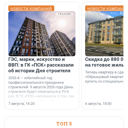
НОВОСТИ КОМПАНИЙ
НОВОСТИ КОМПАНИ
ГЭС, марки, искусство и
Скидка до 880 00
ВВП: в ГК «ПСК» рассказали
на готовое жильё
об истории Дня строителя
Теперь квартиру в сда
«Образцовый квартал 1
2026-й — юбилейный год
купить со специальной 
профессионального праздника
строителей. 9 августа 2026 года День
строителя будет отмечаться в 70-й
раз. В ГК «ПСК» напомнили о том, как
появился праздник и как
7 августа, 16:20
6 августа, 18:00
поменялась роль строительства.
ТОП 5