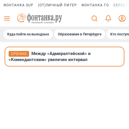
ФОНТАНКА SUP
(ОТ)ЛИЧНЫЙ ПИТЕР
ФОНТАНКА ГО
СЕРЕБР
Куда пойти на выходных
Образование в Петербурге
Кто поступ
Между «Адмиралтейской» и
СРОЧНО
«Комендантским» увеличен интервал