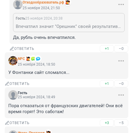
Отходообразователь.рф
25 ноября 2024, 21:50
Гость
25 ноября 2024, 20:38
Впечатлил значит "Орешник" своей результативностью по Югмашу? А это был всего-лишь холостой прилёт.
Да, рубль очень впечатлился.
+1
–0
ОТВЕТИТЬ
NPC
25 ноября 2024, 18:50
У Фонтанки сайт сломался...
+1
–0
ОТВЕТИТЬ
Гость
25 ноября 2024, 18:49
Пора отказаться от французских двигателей! Они всё 
время горят! Это саботаж!
+3
–5
ОТВЕТИТЬ