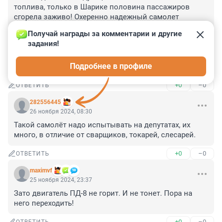
топлива, только в Шарике половина пассажиров 
сгорела заживо! Охеренно надежный самолет 
сделали! Прорыв! И МС-21 переименуйте, наконец, 
Получай награды за комментарии и другие 
уже в МС-30 или МС-35 ну что бы уже не так все 
задания!
смеялись над названием! Глядишь можно 
всенародный праздник забахать о досрочном вводе в 
Подробнее в профиле
эксплуатацию!
+0
–0
ОТВЕТИТЬ
282556445
26 ноября 2024, 08:30
Такой самолёт надо испытывать на депутатах, их 
много, в отличие от сварщиков, токарей, слесарей.
+0
–0
ОТВЕТИТЬ
maximvf
25 ноября 2024, 23:37
Зато двигатель ПД-8 не горит. И не тонет. Пора на 
него переходить!
+0
–0