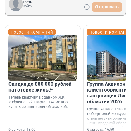
Гость
Войти
Отправить
НОВОСТИ КОМПАНИЙ
НОВОСТИ КОМПАНИ
Скидка до 880 000 рублей
Группа Аквилон 
на готовое жильё*
клиентоориентир
застройщик Лени
Теперь квартиру в сданном ЖК
области» 2026
«Образцовый квартал 14» можно
купить со специальной скидкой.
Группа Аквилон стала 
победителей конкурса 
строительная организа
Ленинградской области 
номинации «Самый
6 августа, 18:00
6 августа, 16:50