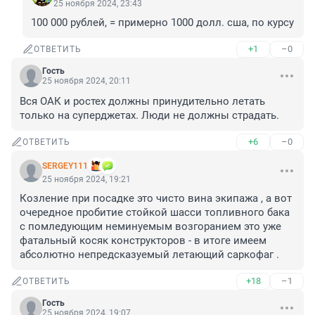
25 ноября 2024, 23:43
100 000 рублей, = примерно 1000 долл. сша, по курсу
+1
–0
ОТВЕТИТЬ
Гость
25 ноября 2024, 20:11
Вся ОАК и ростех должны принудительно летать 
только на суперджетах. Люди не должны страдать.
+6
–0
ОТВЕТИТЬ
SERGEY111
25 ноября 2024, 19:21
Козление при посадке это чисто вина экипажа , а вот 
очередное пробитие стойкой шасси топливного бака 
с помледующим неминуемым возгоранием это уже 
фатальный косяк конструкторов - в итоге имеем 
абсолютно непредсказуемый летающий саркофаг .
+18
–1
ОТВЕТИТЬ
Гость
25 ноября 2024, 19:07