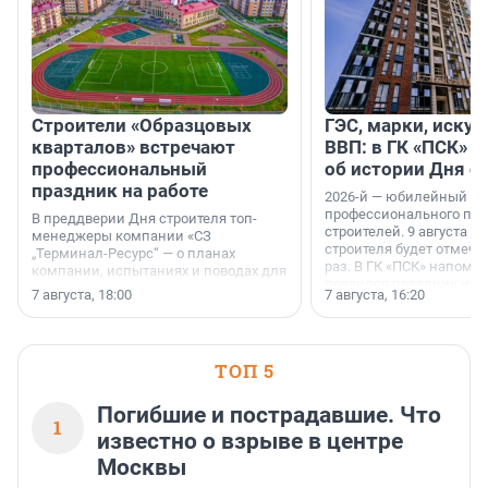
Строители «Образцовых
ГЭС, марки, искус
кварталов» встречают
ВВП: в ГК «ПСК» р
профессиональный
об истории Дня с
праздник на работе
2026-й — юбилейный го
профессионального пр
В преддверии Дня строителя топ-
строителей. 9 августа 2
менеджеры компании «СЗ
строителя будет отмечат
„Терминал-Ресурс“ — о планах
раз. В ГК «ПСК» напомни
компании, испытаниях и поводах для
появился праздник и к
осторожного оптимизма.
7 августа, 18:00
7 августа, 16:20
поменялась роль строит
ТОП 5
Погибшие и пострадавшие. Что
1
известно о взрыве в центре
Москвы