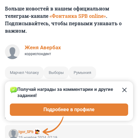
Больше новостей в нашем официальном
телеграм-канале
«Фонтанка SPB online»
.
Подписывайтесь, чтобы первыми узнавать о
важном.
Женя Авербах
корреспондент
Марчел Чолаку
Выборы
Румыния
Получай награды за комментарии и другие 
задания!
1
0
0
0
0
Подробнее в профиле
КОММЕНТАРИИ
10
Igor_SPb
25 ноября 2024, 07:19