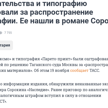
ательства и типографию
вали за распространение
афии. Ее нашли в романе Сор
7 755
тария
Эксмо» и типография «Парето-принт» были оштрафова
й по решению Таганского суда Москвы за «распростр
их материалов». Об этом 19 ноября
сообщает
ТАСС.
о информации издания, обнаружили неназванные эк
ра Сорокина «Наследие». Ранее приговор по аналоги
аналогичным штрафом вступил в силу в отношении
СТ».