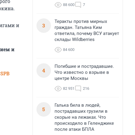
рого
88 600
7
окина.
Теракты против мирных
3
игами и
граждан. Татьяна Ким
ответила, почему ВСУ атакует
склады Wildberries
ием и
84 600
Погибшие и пострадавшие.
4
Что известно о взрыве в
 SPB
центре Москвы
82 951
216
Галька била в людей,
5
пострадавших грузили в
скорые на лежаках. Что
происходило в Геленджике
после атаки БПЛА