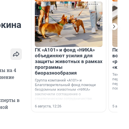
окина
ГК «А101» и фонд «НИКА»
Петер
объединяют усилия для
возвр
защиты животных в рамках
«раскл
программы
«книж
ны на 4
биоразнообразия
Технолог
анение
перестае
Группа компаний «А101» и
переходи
Благотворительный фонд помощи
повседне
бездомным животным «НИКА»
заключили соглашение о
стратегическом сотрудничестве.
сперты в
6 августа, 12:26
5 августа,
чной