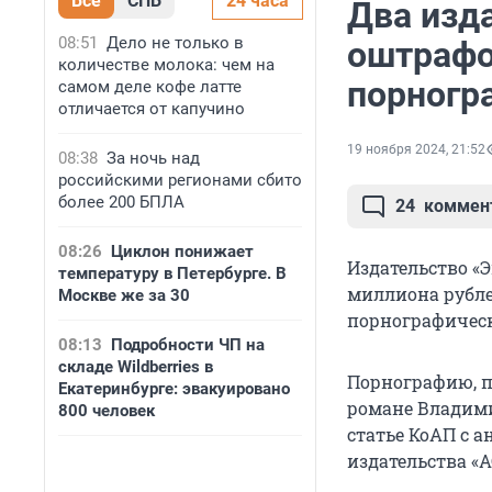
Все
СПБ
24 часа
Два изд
08:51
Дело не только в
оштрафо
количестве молока: чем на
порногр
самом деле кофе латте
отличается от капучино
19 ноября 2024, 21:52
08:38
За ночь над
российскими регионами сбито
более 200 БПЛА
24
коммен
08:26
Циклон понижает
Издательство «
температуру в Петербурге. В
миллиона рубле
Москве же за 30
порнографическ
08:13
Подробности ЧП на
складе Wildberries в
Порнографию, п
Екатеринбурге: эвакуировано
романе Владими
800 человек
статье КоАП с 
издательства «А