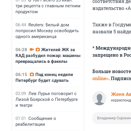
07:03
В 100 г всего 23 ккал:
соответствия д
три рецепта с главным летним
издательство «
продуктом
Также в Госдум
06:44
Reuters: Белый дом
попросил Москву освободить
назвали 5 найд
одного американца
* Международн
06:28
Жителей ЖК за
запрещено в Ро
КАД разбудил пожар: машины
превращались в факелы
Больше новост
06:15
Под конец недели
online»
. Подпис
Петербург будет сдувать
02:09
Лев Лурье поговорит с
Женя А
Лизой Боярской о Петербурге
корреспонд
и театре
01:01
Сообщение о
Владимир Сороки
реабилитации