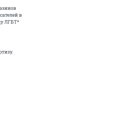
азинов
сателей в
ду ЛГБТ*
ртизу.