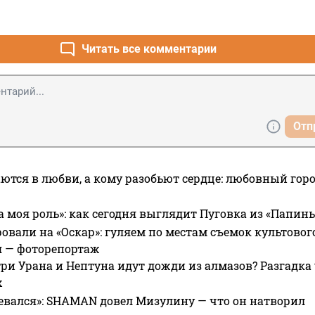
Читать все комментарии
Отп
ются в любви, а кому разобьют сердце: любовный гор
а моя роль»: как сегодня выглядит Пуговка из «Папин
овали на «Оскар»: гуляем по местам съемок культово
я — фоторепортаж
ри Урана и Нептуна идут дожди из алмазов? Разгадка
х
евался»: SHAMAN довел Мизулину — что он натворил