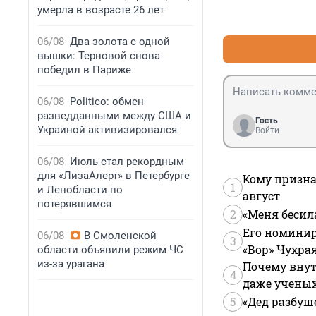
умерла в возрасте 26 лет
06/08
Два золота с одной
вышки: Терновой снова
победил в Париже
06/08
Politico: обмен
разведданными между США и
Гость
Украиной активизировался
Войти
06/08
Июль стал рекордным
для «ЛизаАлерт» в Петербурге
Кому призна
1
и Ленобласти по
август
потерявшимся
2
«Меня бесил
Его номинир
06/08
В Смоленской
3
«Вор» Чухра
области объявили режим ЧС
из-за урагана
Почему внут
4
даже учены
5
«Дед разбуш