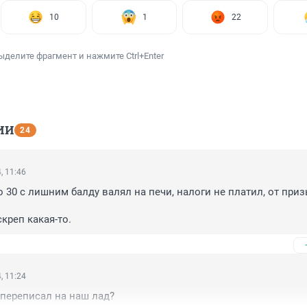
10
1
22
ыделите фрагмент и нажмите Ctrl+Enter
ИИ
24
, 11:46
 30 с лишним балду валял на печи, налоги не платил, от приз
креп какая-то.
, 11:24
 переписал на наш лад?