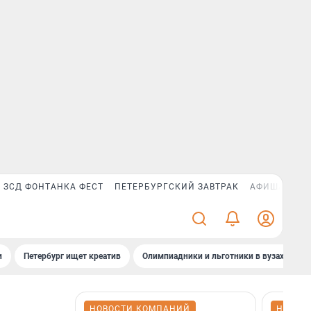
ЗСД ФОНТАНКА ФЕСТ
ПЕТЕРБУРГСКИЙ ЗАВТРАК
АФИША PLUS
и
Петербург ищет креатив
Олимпиадники и льготники в вузах СПб
НОВОСТИ КОМПАНИЙ
НОВОС