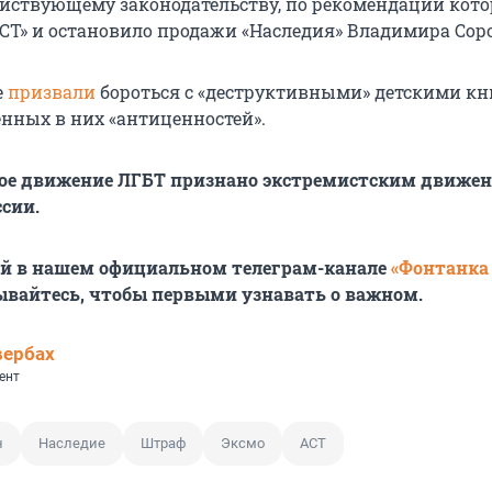
ействующему законодательству, по рекомендации кото
АСТ» и остановило продажи «Наследия» Владимира Сор
е
призвали
бороться с «деструктивными» детскими кн
енных в них «антиценностей».
ое движение ЛГБТ признано экстремистским движен
ссии.
ей в нашем официальном телеграм-канале
«Фонтанка
ывайтесь, чтобы первыми узнавать о важном.
вербах
ент
н
Наследие
Штраф
Эксмо
АСТ