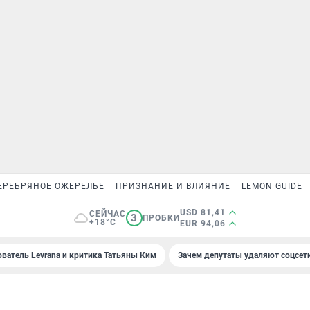
ЕРЕБРЯНОЕ ОЖЕРЕЛЬЕ
ПРИЗНАНИЕ И ВЛИЯНИЕ
LEMON GUIDE
USD 81,41
СЕЙЧАС
3
ПРОБКИ
+18°C
EUR 94,06
ователь Levrana и критика Татьяны Ким
Зачем депутаты удаляют соцсет