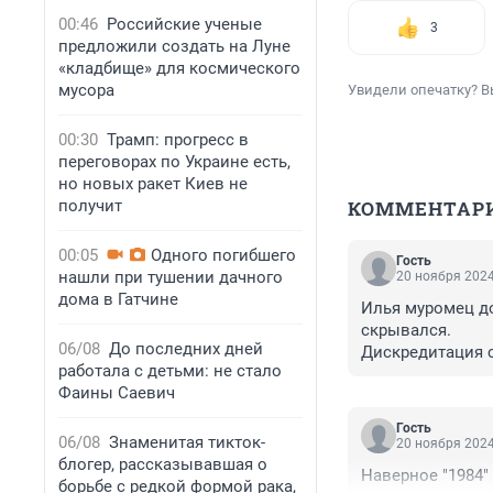
00:46
Российские ученые
3
предложили создать на Луне
«кладбище» для космического
мусора
Увидели опечатку? В
00:30
Трамп: прогресс в
переговорах по Украине есть,
но новых ракет Киев не
получит
КОММЕНТАР
00:05
Одного погибшего
Гость
нашли при тушении дачного
20 ноября 2024
дома в Гатчине
Илья муромец до
скрывался.

06/08
До последних дней
Дискредитация с
работала с детьми: не стало
Фаины Саевич
Гость
06/08
Знаменитая тикток-
20 ноября 2024
блогер, рассказывавшая о
Наверное "1984"
борьбе с редкой формой рака,