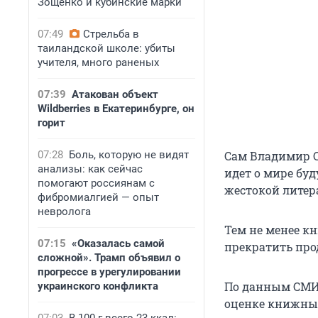
Зощенко и кубинские марки
07:49
Стрельба в
таиландской школе: убиты
учителя, много раненых
07:39
Атакован объект
Wildberries в Екатеринбурге, он
горит
07:28
Боль, которую не видят
Сам Владимир С
анализы: как сейчас
идет о мире бу
помогают россиянам с
жестокой литер
фибромиалгией — опыт
невролога
Тем не менее к
07:15
«Оказалась самой
прекратить про
сложной». Трамп объявил о
прогрессе в урегулировании
По данным СМИ
украинского конфликта
оценке книжных