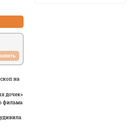
+0
–0
равить
оскоп на
ых дочек»
го фильма
 удивила