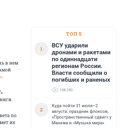
ТОП 5
ВСУ ударили
1
дронами и ракетами
по одиннадцати
чь в нем
регионам России.
самой
Власти сообщили о
»
.
погибших и раненых
108 250
Т»
ниги.
Куда пойти 31 июля–2
2
августа: праздник флоксов,
вета по
«Пространственный сдвиг» у
мет их
Манежа и «Музыка мира»