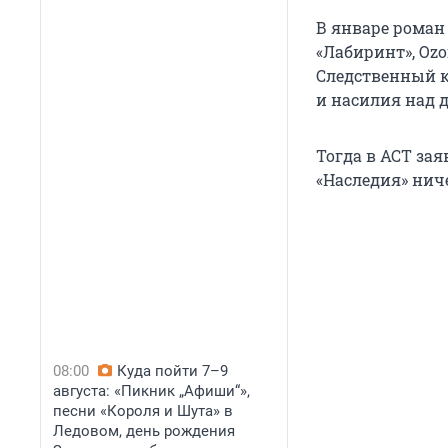
В январе роман
«Лабиринт», Ozo
Следственный к
и насилия над 
Тогда в АСТ зая
«Наследия» ниче
08:00
Куда пойти 7–9
августа: «Пикник „Афиши“»,
песни «Короля и Шута» в
Ледовом, день рождения