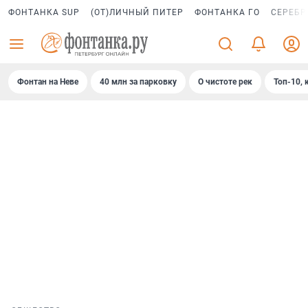
ФОНТАНКА SUP
(ОТ)ЛИЧНЫЙ ПИТЕР
ФОНТАНКА ГО
СЕРЕБР
Фонтан на Неве
40 млн за парковку
О чистоте рек
Топ-10, 