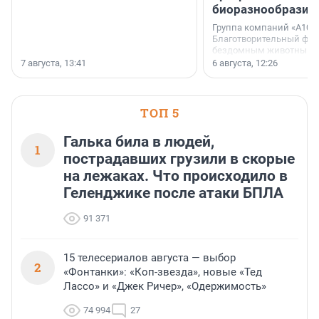
биоразнообразия
Группа компаний «А101»
Благотворительный фо
бездомным животным 
заключили соглашение
7 августа, 13:41
6 августа, 12:26
стратегическом сотрудн
ТОП 5
Галька била в людей,
1
пострадавших грузили в скорые
на лежаках. Что происходило в
Геленджике после атаки БПЛА
91 371
15 телесериалов августа — выбор
2
«Фонтанки»: «Коп-звезда», новые «Тед
Лассо» и «Джек Ричер», «Одержимость»
74 994
27