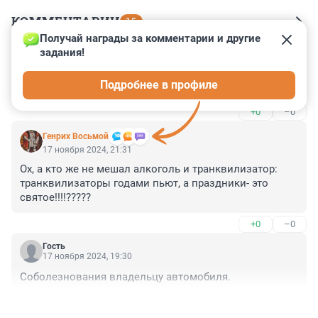
КОММЕНТАРИИ
15
Получай награды за комментарии и другие 
задания!
Гость
18 ноября 2024, 20:51
Подробнее в профиле
Дык
+0
–0
Генрих Восьмой
17 ноября 2024, 21:31
Ох, а кто же не мешал алкоголь и транквилизатор: 
транквилизаторы годами пьют, а праздники- это 
святое!!!!?????
+0
–0
Гость
17 ноября 2024, 19:30
Соболезнования владельцу автомобиля.
+1
–0