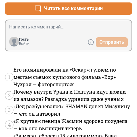
Читать все комментарии
Гость
Отправить
Войти
Его номинировали на «Оскар»: гуляем по
1
местам съемок культового фильма «Вор»
Чухрая — фоторепортаж
Почему внутри Урана и Нептуна идут дожди
2
из алмазов? Разгадка удивила даже ученых
«Дед разбушевался»: SHAMAN довел Мизулину
3
— что он натворил
«Я крутая»: певица Жасмин здорово похудела
4
— как она выглядит теперь
«За месяц сбросил 15 килограммов»: Влад