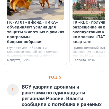
ГК «А101» и фонд «НИКА»
ГК «КВС» получил
объединяют усилия для
разрешение на вв
защиты животных в рамках
эксплуатацию кор
программы
комплекса «ПАТИ
биоразнообразия
квартал»
Группа компаний «А101» и
Группа компаний «КВС»
Благотворительный фонд помощи
разрешение на ввод в 
бездомным животным «НИКА»
корпуса № 2 жилого про
заключили соглашение о
Уютный квартал», расп
6 августа, 12:26
6 августа, 12:15
стратегическом сотрудничестве.
Всеволожском районе
Ленинградской области
ТОП 5
ВСУ ударили дронами и
1
ракетами по одиннадцати
регионам России. Власти
сообщили о погибших и раненых