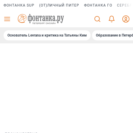
ФОНТАНКА SUP
(ОТ)ЛИЧНЫЙ ПИТЕР
ФОНТАНКА ГО
СЕРЕБР
Основатель Levrana и критика на Татьяны Ким
Образование в Петер