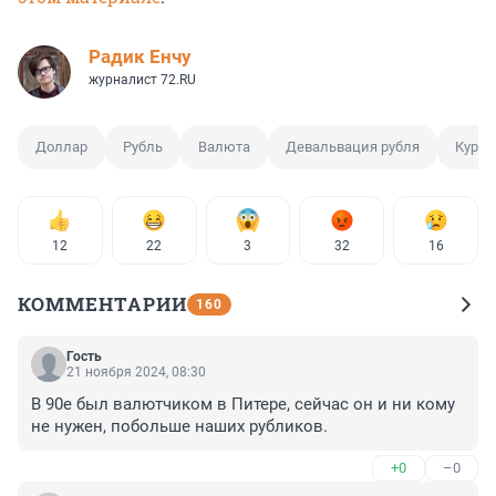
Радик Енчу
журналист 72.RU
Доллар
Рубль
Валюта
Девальвация рубля
Курс 
12
22
3
32
16
КОММЕНТАРИИ
160
Гость
21 ноября 2024, 08:30
В 90е был валютчиком в Питере, сейчас он и ни кому 
не нужен, побольше наших рубликов.
+0
–0