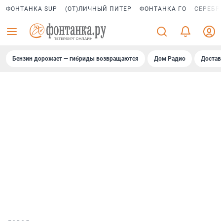
ФОНТАНКА SUP
(ОТ)ЛИЧНЫЙ ПИТЕР
ФОНТАНКА ГО
СЕРЕБР
Бензин дорожает — гибриды возвращаются
Дом Радио
Достав