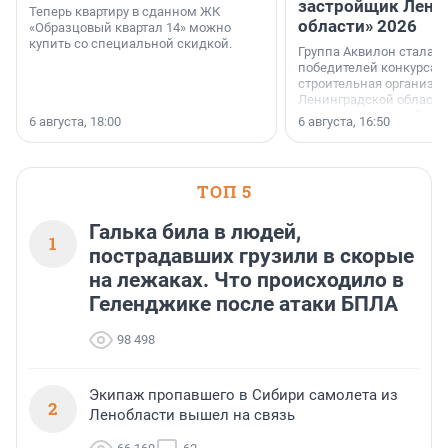
застройщик Лени
Теперь квартиру в сданном ЖК
области» 2026
«Образцовый квартал 14» можно
купить со специальной скидкой.
Группа Аквилон стала 
победителей конкурса 
строительная организа
Ленинградской области 
номинации «Самый
6 августа, 18:00
6 августа, 16:50
клиентоориентированн
застройщик Ленинград
области».
ТОП 5
Галька била в людей,
1
пострадавших грузили в скорые
на лежаках. Что происходило в
Геленджике после атаки БПЛА
98 498
Экипаж пропавшего в Сибири самолета из
2
Ленобласти вышел на связь