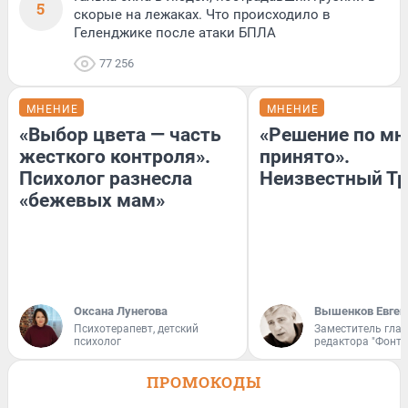
5
скорые на лежаках. Что происходило в
Геленджике после атаки БПЛА
77 256
МНЕНИЕ
МНЕНИЕ
«Выбор цвета — часть
«Решение по мн
жесткого контроля».
принято».
Психолог разнесла
Неизвестный Тр
«бежевых мам»
Оксана Лунегова
Вышенков Евген
Психотерапевт, детский
Заместитель гла
психолог
редактора "Фонта
ПРОМОКОДЫ