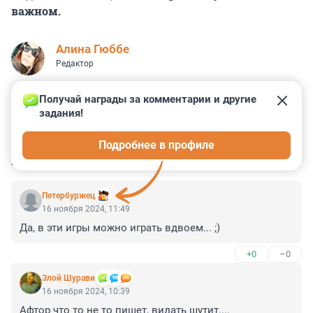
важном.
Алина Гюббе
Редактор
Получай награды за комментарии и другие 
задания!
12
7
1
0
1
Подробнее в профиле
КОММЕНТАРИИ
5
Пeтербуржец
16 ноября 2024, 11:49
Да, в эти игры можно играть вдвоем... ;)
+0
–0
Злой Шурави
16 ноября 2024, 10:39
Афтор что то не то пишет, видать шутит....