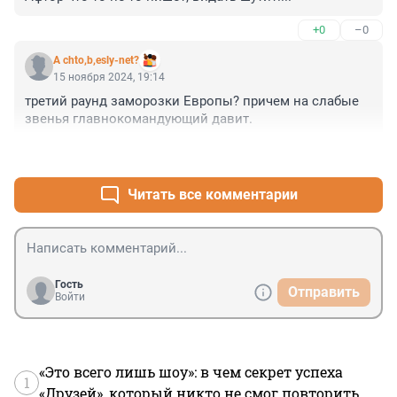
+0
–0
A chto,b,esly-net?
15 ноября 2024, 19:14
третий раунд заморозки Европы? причем на слабые 
звенья главнокомандующий давит.
+2
–4
Читать все комментарии
Гость
Отправить
Войти
«Это всего лишь шоу»: в чем секрет успеха
1
«Друзей», который никто не смог повторить