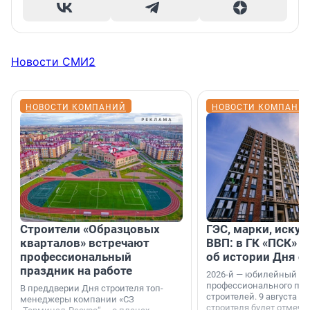
Новости СМИ2
НОВОСТИ КОМПАНИЙ
НОВОСТИ КОМПАНИ
Строители «Образцовых
ГЭС, марки, искус
кварталов» встречают
ВВП: в ГК «ПСК» р
профессиональный
об истории Дня с
праздник на работе
2026-й — юбилейный го
профессионального пр
В преддверии Дня строителя топ-
строителей. 9 августа 2
менеджеры компании «СЗ
строителя будет отмечат