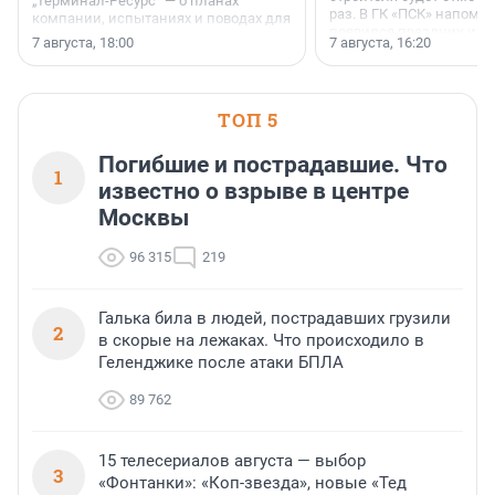
„Терминал-Ресурс“ — о планах
раз. В ГК «ПСК» напомни
компании, испытаниях и поводах для
появился праздник и к
осторожного оптимизма.
7 августа, 18:00
7 августа, 16:20
поменялась роль строит
ТОП 5
Погибшие и пострадавшие. Что
1
известно о взрыве в центре
Москвы
96 315
219
Галька била в людей, пострадавших грузили
2
в скорые на лежаках. Что происходило в
Геленджике после атаки БПЛА
89 762
15 телесериалов августа — выбор
3
«Фонтанки»: «Коп-звезда», новые «Тед