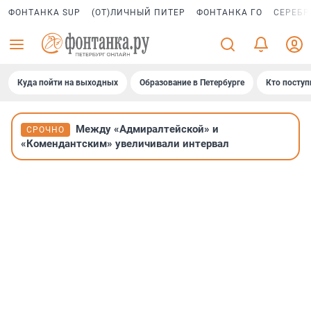
ФОНТАНКА SUP
(ОТ)ЛИЧНЫЙ ПИТЕР
ФОНТАНКА ГО
СЕРЕБР
Куда пойти на выходных
Образование в Петербурге
Кто поступ
Между «Адмиралтейской» и
СРОЧНО
«Комендантским» увеличивали интервал