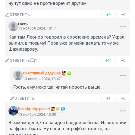
ну тут одно не противоречит другим
+0
–0
ОТВЕТИТЬ
Гость
13 ноября 2024, 18:17
Как там Леонов говорил в советские времена? Украл, 
выпил, в тюрьму! Пора уже римейк делать тому же 
Шахназарову.
+11
–0
ОТВЕТИТЬ
1
Счастливый дедушка
13 ноября 2024, 18:47
Гость, ему некогда, читай новость выше
+1
–0
ОТВЕТИТЬ
Kemsky höyryveturi
13 ноября 2024, 18:08
В самом деле, что за идея бредовая была. Из колонии 
на фронт брать. Ну если в штрафбат только, на 
минные поля