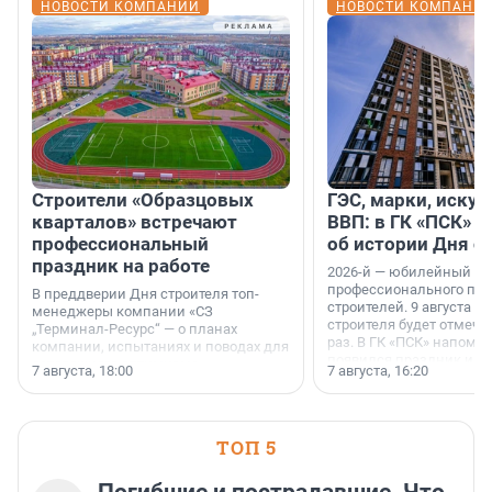
НОВОСТИ КОМПАНИЙ
НОВОСТИ КОМПАНИ
Строители «Образцовых
ГЭС, марки, искус
кварталов» встречают
ВВП: в ГК «ПСК» р
профессиональный
об истории Дня с
праздник на работе
2026-й — юбилейный го
профессионального пр
В преддверии Дня строителя топ-
строителей. 9 августа 2
менеджеры компании «СЗ
строителя будет отмечат
„Терминал-Ресурс“ — о планах
раз. В ГК «ПСК» напомни
компании, испытаниях и поводах для
появился праздник и к
осторожного оптимизма.
7 августа, 18:00
7 августа, 16:20
поменялась роль строит
ТОП 5