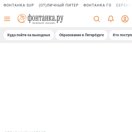
ФОНТАНКА SUP
(ОТ)ЛИЧНЫЙ ПИТЕР
ФОНТАНКА ГО
СЕРЕБР
Куда пойти на выходных
Образование в Петербурге
Кто поступ