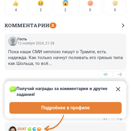
4
2
2
0
0
КОММЕНТАРИИ
8
Гость
12 ноября 2024, 21:38
Пока наши СМИ неплохо пишут о Трампе, есть 
надежда. Как только начнут поливать его грязью типа 
как Шольца, то всё...
+0
–0
Гость
12 ноября 2024, 20:44
Получай награды за комментарии и другие 
задания!
То ли дело на Украине!

Все видели, во что наряжается местный узурпатор 
Подробнее в профиле
Зеленский.

Так ведь наверняка у него ещё и парфюм с окопными 
+1
–3
нотками.

Для полного погружения, так сказать, в образ.
GOAT