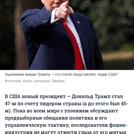
Оцениваем имидж Трампа — что собой представляет лидер США?
Источник: 
Kevin Lamarque / Reuters
В США новый президент — Дональд Трамп стал
47-м по счету лидером страны (а до этого был 45-
м). Пока во всем мире с упоением обсуждают
предвыборные обещания политика и его
управленческую тактику, последователи фешен-
индустрии не могут отвести глаза от его мятых