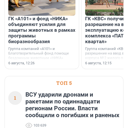
ГК «А101» и фонд «НИКА»
ГК «КВС» получил
объединяют усилия для
разрешение на вв
защиты животных в рамках
эксплуатацию кор
программы
комплекса «ПАТИ
биоразнообразия
квартал»
Группа компаний «А101» и
Группа компаний «КВС»
Благотворительный фонд помощи
разрешение на ввод в 
бездомным животным «НИКА»
корпуса № 2 жилого про
заключили соглашение о
Уютный квартал», расп
6 августа, 12:26
6 августа, 12:15
стратегическом сотрудничестве.
Всеволожском районе
Ленинградской области
ТОП 5
ВСУ ударили дронами и
1
ракетами по одиннадцати
регионам России. Власти
сообщили о погибших и раненых
103 639