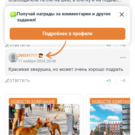
освободители петлю на шею, в клетку и на подвал...
+1
–0
ОТВЕТИТЬ
Получай награды за комментарии и другие 
задания!
Гость
11 ноября 2024, 20:41
Подробнее в профиле
Интересней было бы посмотреть как она забиралась.
+0
–0
ОТВЕТИТЬ
280241717
11 ноября 2024, 20:40
Красивая зверушка, но может очень хорошо подрать.
+0
–0
ОТВЕТИТЬ
НОВОСТИ КОМПАНИЙ
НОВОСТИ КОМПАНИ