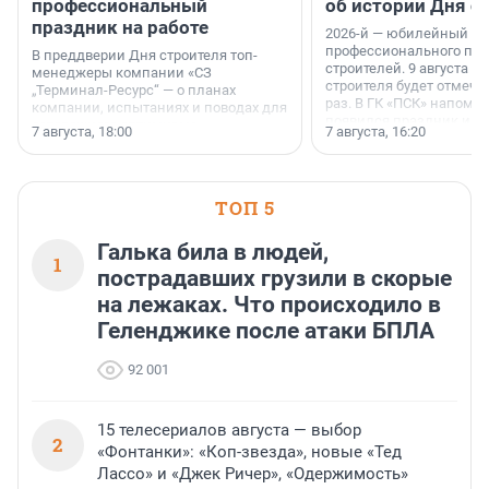
профессиональный
об истории Дня с
праздник на работе
2026-й — юбилейный го
профессионального пр
В преддверии Дня строителя топ-
строителей. 9 августа 2
менеджеры компании «СЗ
строителя будет отмечат
„Терминал-Ресурс“ — о планах
раз. В ГК «ПСК» напомни
компании, испытаниях и поводах для
появился праздник и к
осторожного оптимизма.
7 августа, 18:00
7 августа, 16:20
поменялась роль строит
ТОП 5
Галька била в людей,
1
пострадавших грузили в скорые
на лежаках. Что происходило в
Геленджике после атаки БПЛА
92 001
15 телесериалов августа — выбор
2
«Фонтанки»: «Коп-звезда», новые «Тед
Лассо» и «Джек Ричер», «Одержимость»