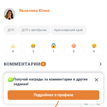
Яковлева Юлия
ДТП
ДТП с автобусом
Красноярский край
0
2
1
0
6
КОММЕНТАРИИ
4
Гость
25 ноября 2024, 19:54
Получай награды за комментарии и другие 
задания!
Почему про водителя не пишите... Былбы водитель 
другой национальности 🤔 🤔 не знаю тут завалили 
Подробнее в профиле
бы уже с грязью......
+0
–0