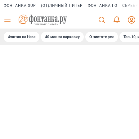
ФОНТАНКА SUP
(ОТ)ЛИЧНЫЙ ПИТЕР
ФОНТАНКА ГО
СЕРЕБР
Фонтан на Неве
40 млн за парковку
О чистоте рек
Топ-10, 