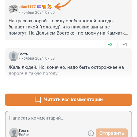
triton1977
7 ноября 2024, 08:00
На трассах порой - в силу особенностей погоды - 
бывает такой "гололед", что никакие шины не 
помогут. На Дальнем Востоке - по моему на Камчатке 
- в силу особенностей климата "оледенение" может 
+2
–1
стать настоящим полномасштабным стихийным 
бедствием (во Владивостоке подобное было по 
Гость
моему в 2023 или 22-м)
7 ноября 2024, 07:58
Жаль людей. Но, конечно, надо быть осторожнее на 
дороге в такую погоду.
+0
–0
Читать все комментарии
Гость
Отправить
Войти