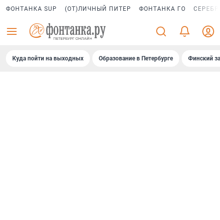
ФОНТАНКА SUP
(ОТ)ЛИЧНЫЙ ПИТЕР
ФОНТАНКА ГО
СЕРЕБР
Куда пойти на выходных
Образование в Петербурге
Финский за