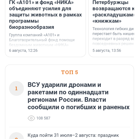
ГК «А101» и фонд «НИКА»
Петербуржцы
объединяют усилия для
возвращаются к
защиты животных в рамках
«раскладушкам» 
программы
«книжкам»
биоразнообразия
Технология гибких дисп
перестает быть нишевы
Группа компаний «А101» и
переходит в разряд вос
Благотворительный фонд помощи
повседневных решений
бездомным животным «НИКА»
заключили соглашение о
6 августа, 12:26
5 августа, 13:56
стратегическом сотрудничестве.
ТОП 5
ВСУ ударили дронами и
1
ракетами по одиннадцати
регионам России. Власти
сообщили о погибших и раненых
108 587
Куда пойти 31 июля–2 августа: праздник