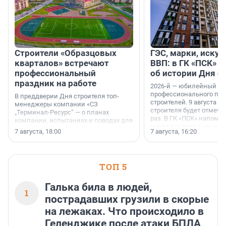
Строители «Образцовых
ГЭС, марки, искус
кварталов» встречают
ВВП: в ГК «ПСК» р
профессиональный
об истории Дня с
праздник на работе
2026-й — юбилейный го
профессионального пр
В преддверии Дня строителя топ-
строителей. 9 августа 2
менеджеры компании «СЗ
строителя будет отмечат
„Терминал-Ресурс“ — о планах
раз. В ГК «ПСК» напомни
компании, испытаниях и поводах для
появился праздник и к
осторожного оптимизма.
7 августа, 18:00
7 августа, 16:20
поменялась роль строит
ТОП 5
Галька била в людей,
1
пострадавших грузили в скорые
на лежаках. Что происходило в
Геленджике после атаки БПЛА