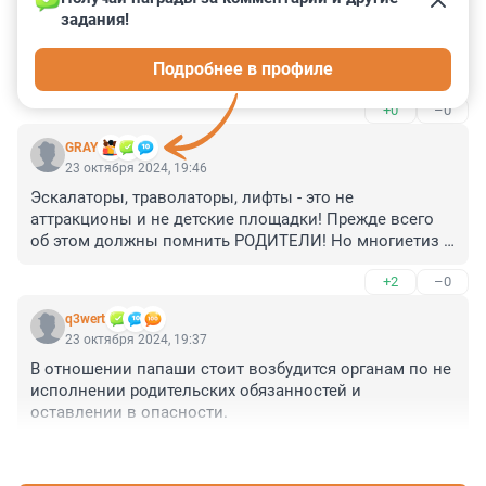
Гость
24 октября 2024, 19:45
задания!
Посмотрел новости,я думал что это пугало птиц 
Подробнее в профиле
пугать а это папа... ,жаль мальчишку,здоровья ему.
+0
–0
GRAY
23 октября 2024, 19:46
Эскалаторы, траволаторы, лифты - это не 
аттракционы и не детские площадки! Прежде всего 
об этом должны помнить РОДИТЕЛИ! Но многиетиз 
них считают, что им все вокруг ДОЛЖНЫ чего-то и 
+2
–0
ОБЯЗАНЫ заботиться об их безопасности, и за их 
детьми КТО-ТО должен приглядывать! Эти родители, 
q3wert
надеюсь, впредь будут внимательнее, а вот такие же 
23 октября 2024, 19:37
остальные...
В отношении папаши стоит возбудится органам по не 
исполнении родительских обязанностей и 
оставлении в опасности.
+1
–0