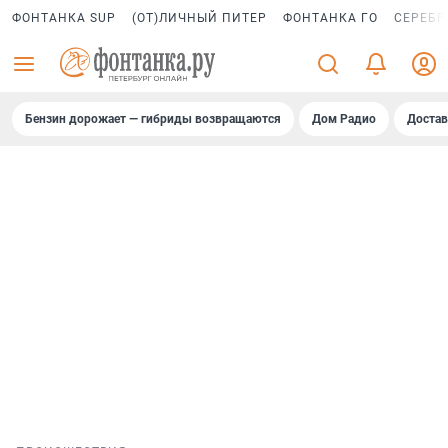
ФОНТАНКА SUP
(ОТ)ЛИЧНЫЙ ПИТЕР
ФОНТАНКА ГО
СЕРЕБР
Бензин дорожает — гибриды возвращаются
Дом Радио
Достав