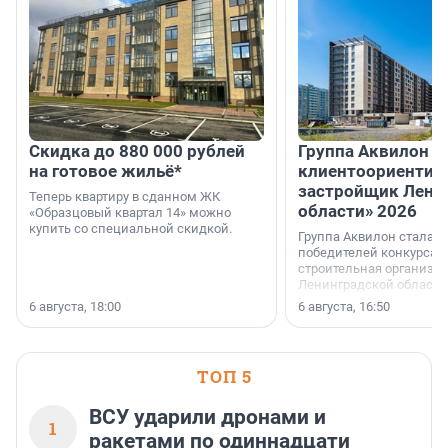
Скидка до 880 000 рублей
Группа Аквилон 
на готовое жильё*
клиентоориентир
застройщик Лени
Теперь квартиру в сданном ЖК
области» 2026
«Образцовый квартал 14» можно
купить со специальной скидкой.
Группа Аквилон стала 
победителей конкурса 
строительная организа
Ленинградской области 
номинации «Самый
6 августа, 18:00
6 августа, 16:50
клиентоориентированн
застройщик Ленинград
области».
ТОП 5
ВСУ ударили дронами и
1
ракетами по одиннадцати