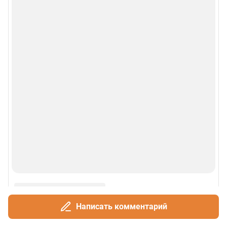
О сайте
Контакты
Техподдержка
Реклама
Наши мероприятия
О компании
Наши вакансии
Статистика канала в MAX
Написать комментарий
Все города сети