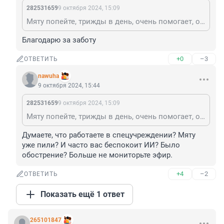
282531659
9 октября 2024, 15:09
Мяту попейте, трижды в день, очень помогает, особенно когда в интернете проводите длительное время, увы я мониторю эфир, работаю в спецучреждннии, могу посодействовать в записи на прием, ИИ указывает, что у Вас начальная стадия, у ИИ все четко, ему деньги не нужны, не хворайте, очень ведь, обострение.
Благодарю за заботу
+0
–3
ОТВЕТИТЬ
nawuha
9 октября 2024, 15:44
282531659
9 октября 2024, 15:09
Мяту попейте, трижды в день, очень помогает, особенно когда в интернете проводите длительное время, увы я мониторю эфир, работаю в спецучреждннии, могу посодействовать в записи на прием, ИИ указывает, что у Вас начальная стадия, у ИИ все четко, ему деньги не нужны, не хворайте, очень ведь, обострение.
Думаете, что работаете в спецучреждении? Мяту 
уже пили? И часто вас беспокоит ИИ? Было 
обострение? Больше не мониторьте эфир.
+4
–2
ОТВЕТИТЬ
Показать ещё 1 ответ
265101847