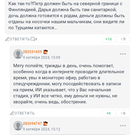
Как так-то?Петр должен быть на северной границе с 
Финляндией, Дарья должна быть там санитаркой, 
дочь должна готовится к родам, деньги должны быть 
отданы на носочки нашим мальчикам, они видите ли 
по Турциям катаются…
+16
–9
ОТВЕТИТЬ
4
282531659
9 октября 2024, 15:09
Мяту попейте, трижды в день, очень помогает, 
особенно когда в интернете проводите длительное 
время, увы я мониторю эфир, работаю в 
спецучреждннии, могу посодействовать в записи 
на прием, ИИ указывает, что у Вас начальная 
стадия, у ИИ все четко, ему деньги не нужны, не 
хворайте, очень ведь, обострение.
+6
–6
ОТВЕТИТЬ
282694747
9 октября 2024, 15:12