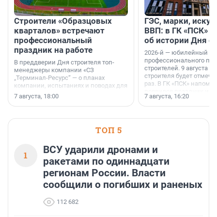
Строители «Образцовых
ГЭС, марки, искус
кварталов» встречают
ВВП: в ГК «ПСК» р
профессиональный
об истории Дня с
праздник на работе
2026-й — юбилейный го
профессионального пр
В преддверии Дня строителя топ-
строителей. 9 августа 2
менеджеры компании «СЗ
строителя будет отмечат
„Терминал-Ресурс“ — о планах
раз. В ГК «ПСК» напомни
компании, испытаниях и поводах для
появился праздник и к
осторожного оптимизма.
7 августа, 18:00
7 августа, 16:20
поменялась роль строит
ТОП 5
ВСУ ударили дронами и
1
ракетами по одиннадцати
регионам России. Власти
сообщили о погибших и раненых
112 682