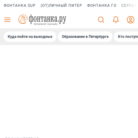
ФОНТАНКА SUP
(ОТ)ЛИЧНЫЙ ПИТЕР
ФОНТАНКА ГО
СЕРЕБР
Куда пойти на выходных
Образование в Петербурге
Кто поступ