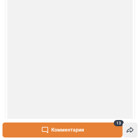
Руководство пользователя
Наши награды
© 2000-2026 Фонтанка.Ру
Свидетельство Роскомнадзора ЭЛ № ФС 77-66333 от 14.07.2016
© ООО «Интернет Технологии»
13
Комментарии