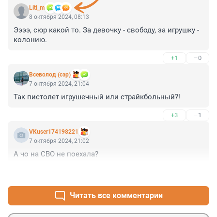
Litl_m
8 октября 2024, 08:13
Ээээ, сюр какой то. За девочку - свободу, за игрушку - 
колонию.
+1
–0
Всеволод (сэр)
7 октября 2024, 21:04
Так пистолет игрушечный или страйкбольный?!
+3
–1
VKuser174198221
7 октября 2024, 21:02
А чо на СВО не поехала?
+3
–3
Читать все комментарии