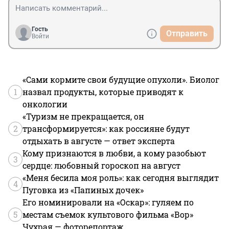
Гость
Отправить
Войти
«Сами кормите свои будущие опухоли». Биолог
1
назвал продукты, которые приводят к
онкологии
«Туризм не прекращается, он
2
трансформируется»: как россияне будут
отдыхать в августе — ответ эксперта
Кому признаются в любви, а кому разобьют
3
сердце: любовный гороскоп на август
«Меня бесила моя роль»: как сегодня выглядит
4
Пуговка из «Папиных дочек»
Его номинировали на «Оскар»: гуляем по
5
местам съемок культового фильма «Вор»
Чухрая — фоторепортаж