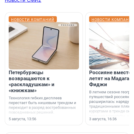
Новости СМИ2
НОВОСТИ КОМПАНИЙ
НОВОСТИ КОМПАНИ
Петербуржцы
Россияне вместо
возвращаются к
летят на Мадагас
«раскладушкам» и
Фиджи
«книжкам»
В летнем сезоне геогра
путешествий россиян з
Технология гибких дисплеев
расширилась: наряду с
перестает быть нишевым трендом и
традиционными пляж
переходит в разряд востребованных
курортами в тренде ока
повседневных решений.
дальние маршруты, нап
5 августа, 13:56
3 августа, 16:36
острова Африки и Азии,
свидетельствуют данны
МегаФона.