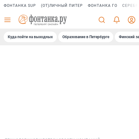
ФОНТАНКА SUP
(ОТ)ЛИЧНЫЙ ПИТЕР
ФОНТАНКА ГО
СЕРЕБР
Куда пойти на выходных
Образование в Петербурге
Финский за