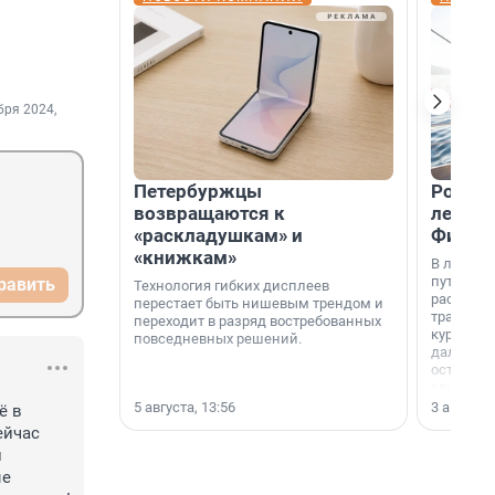
бря 2024,
Петербуржцы
Россия
возвращаются к
летят 
«раскладушкам» и
Фидж
«книжкам»
В летнем
путешест
равить
Технология гибких дисплеев
расширил
перестает быть нишевым трендом и
традици
переходит в разряд востребованных
курортам
повседневных решений.
дальние 
острова 
свидетел
МегаФона
5 августа, 13:56
3 августа,
 в 
йчас 
 
е 