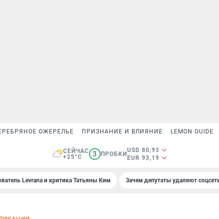
ЕРЕБРЯНОЕ ОЖЕРЕЛЬЕ
ПРИЗНАНИЕ И ВЛИЯНИЕ
LEMON GUIDE
USD 80,93
СЕЙЧАС
3
ПРОБКИ
+25°C
EUR 93,19
ователь Levrana и критика Татьяны Ким
Зачем депутаты удаляют соцсет