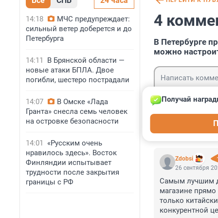
Все
СПБ
24 часа
ПЕРЕЙТИ К ПУ
4 комме
14:18
МЧС предупреждает:
сильный ветер доберется и до
Петербурга
В Петербурге п
можно настрои
14:11
В Брянской области —
новые атаки БПЛА. Двое
погибли, шестеро пострадали
Получай наград
14:07
В Омске «Лада
Гранта» снесла семь человек
Гость
на островке безопасности
П
Войти
14:01
«Русским очень
нравилось здесь». Восток
Zdobsi
Финляндии испытывает
26 сентября 20
трудности после закрытия
Самым лучшим до
границы с РФ
магазине прямо 
только китайски
конкурентной ц