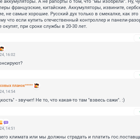
 аккумуляторы. А не рапорты о том, что "мы изобрели". Ну, чу
еры французские, китайские. Аккумуляторы, извините, сербск
, не самые хорошие. Русский дух только в смекалке, как это 
му что если купить отечественный контроллер и панели-разор
 окупят, при сроке службы в 20-30 лет.
24, 16:02
онсируют?
совых планок*****
24, 14:54
ость" - звучит! Не то, что какая-то там "взвесь сажи". :)
24, 14:51
шего климата или мы должны страдать и платить гос.постав