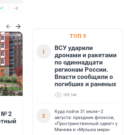
+1
–0
ТОП 5
ВСУ ударили
1
дронами и ракетами
по одиннадцати
регионам России.
Власти сообщили о
погибших и раненых
103 140
ГК «КВС» расширяет
возможности программы
Куда пойти 31 июля–2
 № 2
лояльности
2
августа: праздник флоксов,
В
ютный
—
«Пространственный сдвиг» у
Группа компаний «КВС» обновила программу
Манежа и «Музыка мира»
«Карта Друга» для участников «Клуба Ваших
Соседей».