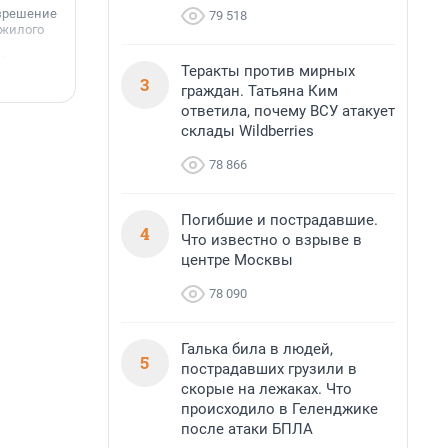
азрешение
79 518
 жилого
айоне
Теракты против мирных
3
5 августа, 18:13
5
граждан. Татьяна Ким
ответила, почему ВСУ атакует
склады Wildberries
78 866
Погибшие и пострадавшие.
4
Что известно о взрыве в
центре Москвы
78 090
Галька била в людей,
5
пострадавших грузили в
скорые на лежаках. Что
происходило в Геленджике
после атаки БПЛА