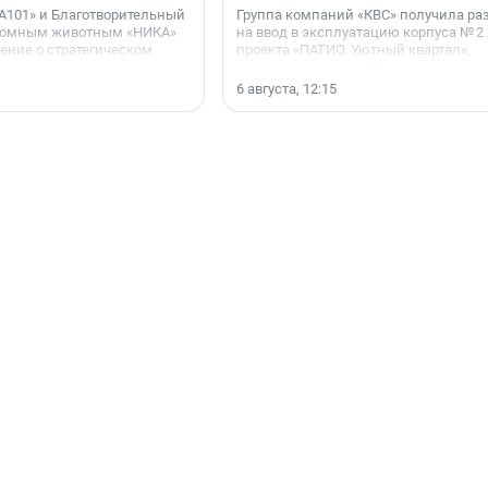
А101» и Благотворительный
Группа компаний «КВС» получила р
домным животным «НИКА»
на ввод в эксплуатацию корпуса № 2
ние о стратегическом
проекта «ПАТИО. Уютный квартал»,
расположенного во Всеволожском р
Ленинградской области.
6 августа, 12:15