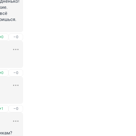
дненько! 
ие. 
всё 
ишься. 
+0
–0
+0
–0
+1
–0
щикам?