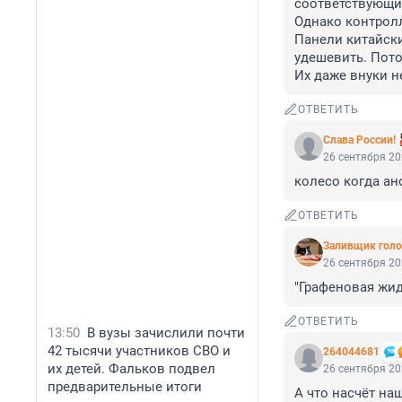
соответствующие
Однако контролл
Панели китайские
удешевить. Пото
Их даже внуки не
ОТВЕТИТЬ
Слава России!
26 сентября 20
колесо когда ан
ОТВЕТИТЬ
Заливщик голо
26 сентября 20
"Графеновая жидк
ОТВЕТИТЬ
13:50
В вузы зачислили почти
42 тысячи участников СВО и
264044681
их детей. Фальков подвел
26 сентября 20
предварительные итоги
А что насчёт на