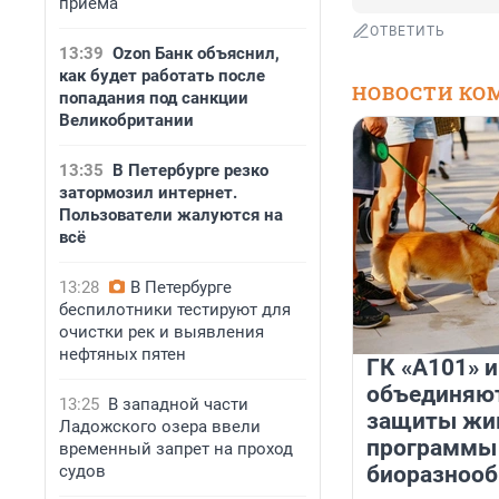
приема
ОТВЕТИТЬ
13:39
Ozon Банк объяснил,
как будет работать после
НОВОСТИ КО
попадания под санкции
Великобритании
13:35
В Петербурге резко
затормозил интернет.
Пользователи жалуются на
всё
13:28
В Петербурге
беспилотники тестируют для
очистки рек и выявления
нефтяных пятен
ГК «А101» 
объединяют
13:25
В западной части
защиты жи
Ладожского озера ввели
программы
временный запрет на проход
судов
биоразнооб