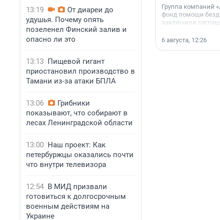
Группа компаний «
13:19
От диареи до
фонд помощи без
удушья. Почему опять
заключили соглаше
позеленел Финский залив и
сотрудничестве.
опасно ли это
6 августа, 12:26
13:13
Пищевой гигант
приостановил производство в
Тамани из-за атаки БПЛА
13:06
Грибники
показывают, что собирают в
лесах Ленинградской области
13:00
Наш проект: Как
петербуржцы оказались почти
что внутри телевизора
12:54
В МИД призвали
готовиться к долгосрочным
военным действиям на
Украине