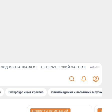
ЗСД ФОНТАНКА ФЕСТ
ПЕТЕРБУРГСКИЙ ЗАВТРАК
АФИША PLUS
и
Петербург ищет креатив
Олимпиадники и льготники в вузах СПб
НОВОСТИ КОМПАНИЙ
НОВОС