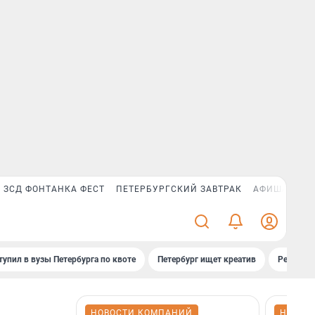
ЗСД ФОНТАНКА ФЕСТ
ПЕТЕРБУРГСКИЙ ЗАВТРАК
АФИША PLUS
тупил в вузы Петербурга по квоте
Петербург ищет креатив
Рейтинги
НОВОСТИ КОМПАНИЙ
НОВОС