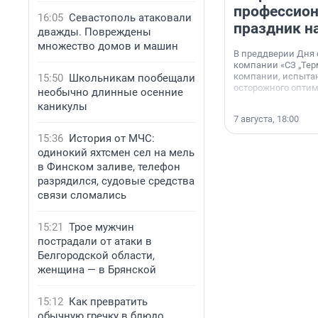
профессио
16:05
Севастополь атаковали
праздник н
дважды. Повреждены
множество домов и машин
В преддверии Дня
компании «СЗ „Тер
компании, испытан
15:50
Школьникам пообещали
осторожного опти
необычно длинные осенние
каникулы
7 августа, 18:00
15:36
История от МЧС:
одинокий яхтсмен сел на мель
в Финском заливе, телефон
разрядился, судовые средства
связи сломались
15:21
Трое мужчин
пострадали от атаки в
Белгородской области,
женщина — в Брянской
15:12
Как превратить
обычную гречку в блюдо,