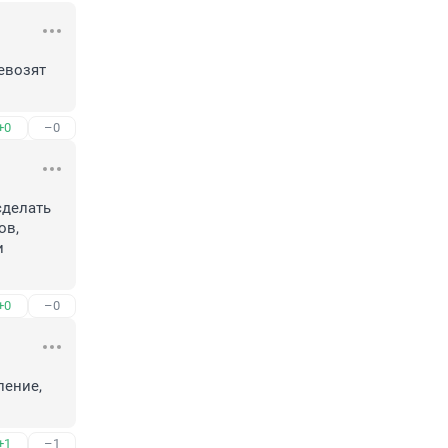
возят 
+0
–0
делать 
в, 
 
+0
–0
ение, 
+1
–1