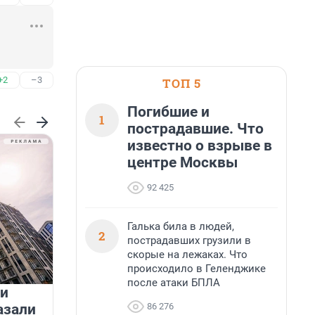
+2
–3
ТОП 5
Погибшие и
1
пострадавшие. Что
известно о взрыве в
центре Москвы
92 425
Галька била в людей,
2
пострадавших грузили в
скорые на лежаках. Что
происходило в Геленджике
после атаки БПЛА
 и
На водоёмах Ленобласти
86 276
азали
заработали новые базовые