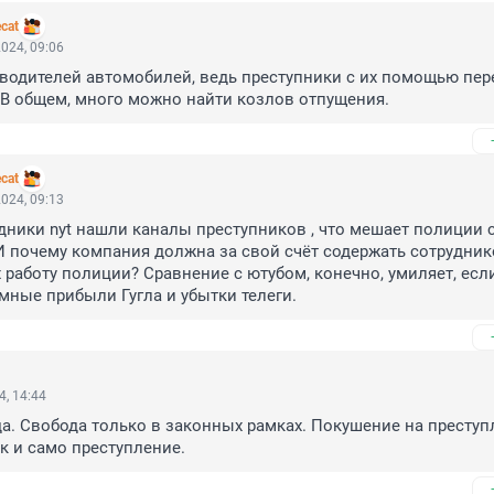
ecat
024, 09:06
водителей автомобилей, ведь преступники с их помощью пере
 В общем, много можно найти козлов отпущения.
ecat
024, 09:13
удники nyt нашли каналы преcтупников , что мешает полиции с
И почему компания должна за свой счёт содержать сотруднико
аботу полиции? Сравнение с ютубом, конечно, умиляет, если
мные прибыли Гугла и убытки телеги.
4, 14:44
да. Свобода только в законных рамках. Покушение на преступл
к и само преступление.