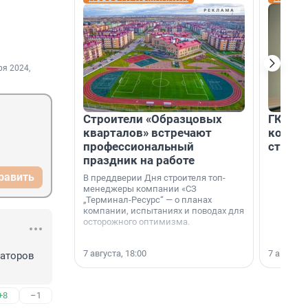
ря 2024,
Строители «Образцовых
ГК «Ед
кварталов» встречают
коллег
профессиональный
строит
праздник на работе
равить
В преддверии Дня строителя топ-
менеджеры компании «СЗ
„Терминал-Ресурс“ — о планах
компании, испытаниях и поводах для
осторожного оптимизма.
7 августа, 18:00
7 августа,
аторов 
+8
–1