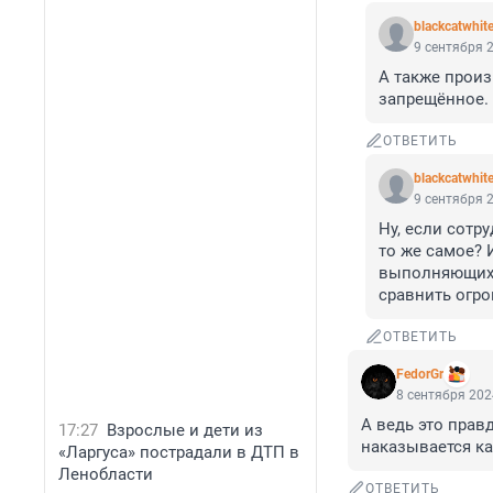
blackcatwhit
9 сентября 2
А также произ
запрещённое.
ОТВЕТИТЬ
blackcatwhit
9 сентября 2
Ну, если сотр
то же самое? 
выполняющих р
сравнить огро
ОТВЕТИТЬ
FedorGr
8 сентября 202
А ведь это прав
17:27
Взрослые и дети из
наказывается ка
«Ларгуса» пострадали в ДТП в
Ленобласти
ОТВЕТИТЬ