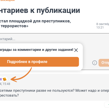
БЛИКАЦИИ
нтариев к публикации
 стал площадкой для преступников,
8 сентяб
 террористов»
13:21
аграды за комментарии и другие задания!
Подробнее в профиле
Отп
4, 15:48
етями преступники разве не пользуются? Может надо и опер
рестовать?