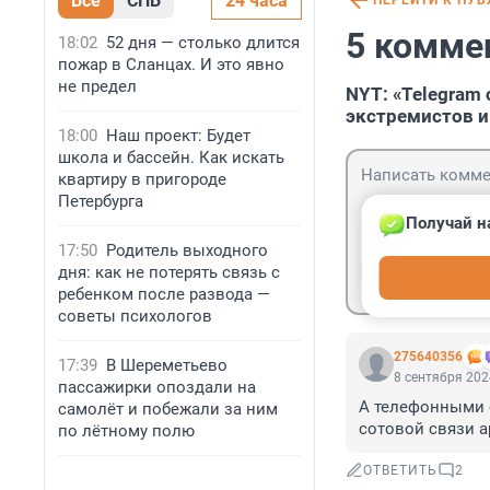
Все
СПБ
24 часа
ПЕРЕЙТИ К ПУ
5 комме
18:02
52 дня — столько длится
пожар в Сланцах. И это явно
не предел
NYT: «Telegram
экстремистов и
18:00
Наш проект: Будет
школа и бассейн. Как искать
квартиру в пригороде
Петербурга
Получай н
17:50
Родитель выходного
Гость
дня: как не потерять связь с
Войти
ребенком после развода —
советы психологов
275640356
17:39
В Шереметьево
8 сентября 202
пассажирки опоздали на
А телефонными с
самолёт и побежали за ним
сотовой связи а
по лётному полю
ОТВЕТИТЬ
2