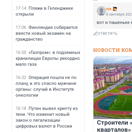
17:14
Пляжи в Геленджике
хух
открыли
8 сентября 202
вот и пашеньке 
17:06
Финляндия собирается
ввести новый экзамен на
ОТВЕТИТЬ
гражданство
НОВОСТИ КО
16:50
«Газпром»: в подземных
хранилищах Европы рекордно
мало газа
16:32
Операция пошла не по
плану, и это спасло мужчине
органы: случай в Институте
онкологии
16:18
Путин вывел крипту из
тени. Что изменит новый
закон о легализации
Строители 
цифровых валют в России
кварталов»