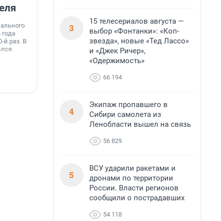
еля
станции МегаФона
К
15 телесериалов августа —
к
нального
Инженеры МегаФона установили телеком-
3
о
выбор «Фонтанки»: «Коп-
 года
оборудование на популярных водоёмах
т
звезда», новые «Тед Лассо»
-й раз. В
Ленинградской области. Базовые станции
н
ился
вблизи Лемболовского и Раздолинского озёр,
и «Джек Ричер»,
т
а также недалеко от Большого Тосненского
«Одержимость»
водопада.
66 194
7 августа, 14:59
7
Экипаж пропавшего в
4
Сибири самолета из
Ленобласти вышел на связь
56 829
ВСУ ударили ракетами и
5
дронами по территории
России. Власти регионов
сообщили о пострадавших
54 118