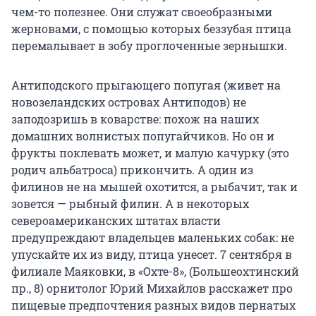
чем-то полезнее. Они служат своеобразными
жерновами, с помощью которых беззубая птица
перемалывает в зобу проглоченные зернышки.
Антиподского прыгающего попугая (живет на
новозеландских островах Антиподов) не
заподозришь в коварстве: похож на наших
домашних волнистых попугайчиков. Но он и
фрукты поклевать может, и малую качурку (это
родич альбатроса) прикончить. А один из
филинов не на мышей охотится, а рыбачит, так и
зовется — рыбный филин. А в некоторых
североамериканских штатах власти
предупреждают владельцев маленьких собак: не
упускайте их из виду, птица унесет. 7 сентября в
филиале Маяковки, в «Охте-8», (Большеохтинский
пр., 8) орнитолог Юрий Михайлов расскажет про
пищевые предпочтения разных видов пернатых