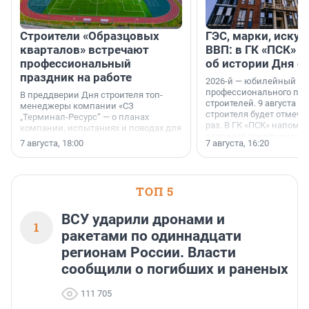
Строители «Образцовых
ГЭС, марки, искус
кварталов» встречают
ВВП: в ГК «ПСК» р
профессиональный
об истории Дня с
праздник на работе
2026-й — юбилейный го
профессионального пр
В преддверии Дня строителя топ-
строителей. 9 августа 2
менеджеры компании «СЗ
строителя будет отмечат
„Терминал-Ресурс“ — о планах
раз. В ГК «ПСК» напомни
компании, испытаниях и поводах для
появился праздник и к
осторожного оптимизма.
7 августа, 18:00
7 августа, 16:20
поменялась роль строит
ТОП 5
ВСУ ударили дронами и
1
ракетами по одиннадцати
регионам России. Власти
сообщили о погибших и раненых
111 705