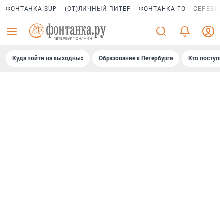
ФОНТАНКА SUP
(ОТ)ЛИЧНЫЙ ПИТЕР
ФОНТАНКА ГО
СЕРЕБР
Куда пойти на выходных
Образование в Петербурге
Кто поступ