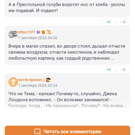
А в Престольной голуби воротят нос от хлеба - роллы 
им подавай. И подают!
+0
–0
triton1977
7 сентября 2024, 04:30
Вчера в магаз слазил, во дворе стоял, дышал отчасти 
свежим воздухом, отчасти никотином, и наблюдал 
любопытную картину, как гордый родственник 
саблезубых тигров (он же кот обыкновенный, не 
+4
–0
породистый) охотился на современных 
многопрапрапра- птеродактелей (довольно крупная 
почти бросил..)
воронообразное)) Последнее не только не уважает 
7 сентября 2024, 03:24
кошачьих, но и явно их провоцирует, сначала 
Что не Тема, - капкан! Почему-то, случайно, Джека 
утаскивая из под самого, дрожащего хвостом от 
Лондона вспомнил.. - Он волками занимался! - 
ярости кота предметы, а потом умудряясь с 
Господи, тогда.. - Не произноси! - Почему? - На всякий 
издевательским карканьем "выныривать" из под 
случай..) - Господи, там безобидно всё! - Вживаться в 
прыгнувшего мур-хищника, в его казалось бы 
+1
–0
Образ Птиц - безобидно?!..) - Можно не вернуться..) - 
роковом для пернатого полете))
А.., смысл возвращаться?..) - Не-не, Господи, не 
флуди, что-то постоянно их притягивает!..)
Читать все комментарии