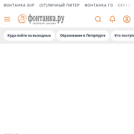
ФОНТАНКА SUP
(ОТ)ЛИЧНЫЙ ПИТЕР
ФОНТАНКА ГО
СЕРЕБР
Куда пойти на выходных
Образование в Петербурге
Кто поступ