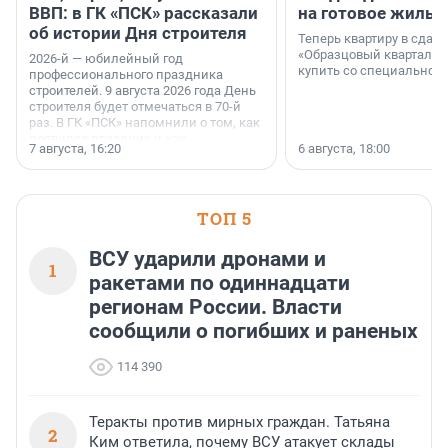
ВВП: в ГК «ПСК» рассказали
на готовое жильё
об истории Дня строителя
Теперь квартиру в сда
«Образцовый квартал 1
2026-й — юбилейный год
купить со специальной 
профессионального праздника
строителей. 9 августа 2026 года День
строителя будет отмечаться в 70-й
раз. В ГК «ПСК» напомнили о том, как
появился праздник и как
7 августа, 16:20
6 августа, 18:00
поменялась роль строительства.
ТОП 5
ВСУ ударили дронами и
1
ракетами по одиннадцати
регионам России. Власти
сообщили о погибших и раненых
114 390
Теракты против мирных граждан. Татьяна
2
Ким ответила, почему ВСУ атакует склады