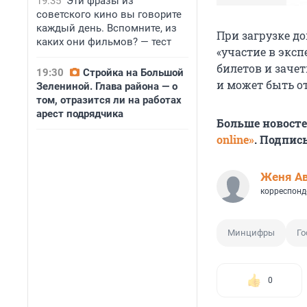
19:35
Эти фразы из
советского кино вы говорите
каждый день. Вспомните, из
При загрузке д
каких они фильмов? — тест
«участие в экс
билетов и заче
19:30
Стройка на Большой
и может быть о
Зелениной. Глава района — о
том, отразится ли на работах
арест подрядчика
Больше новост
online»
. Подпис
Женя А
корреспонд
Минцифры
Го
0