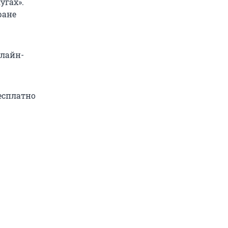
угах».
ране
нлайн-
есплатно