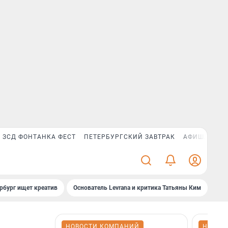
ЗСД ФОНТАНКА ФЕСТ
ПЕТЕРБУРГСКИЙ ЗАВТРАК
АФИША PLUS
рбург ищет креатив
Основатель Levrana и критика Татьяны Ким
Зач
НОВОСТИ КОМПАНИЙ
НОВОС