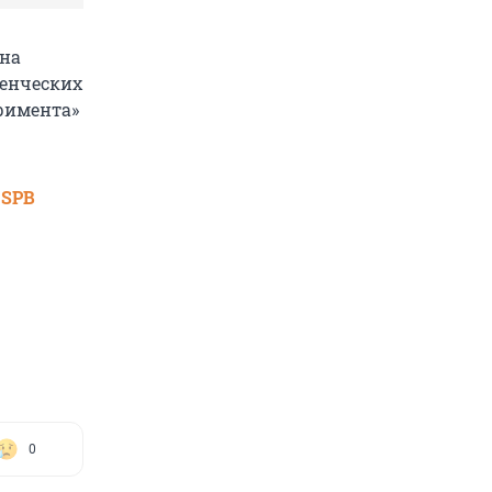
 на
денческих
еримента»
 SPB
0