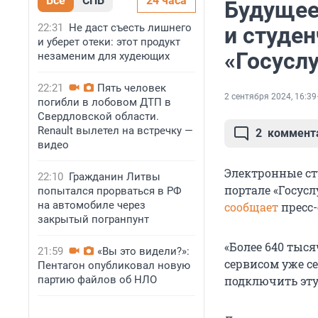
Все
СПБ
24 часа
Будущее
22:31
Не даст съесть лишнего
и студе
и уберет отеки: этот продукт
«Госуслу
незаменим для худеющих
22:21
Пять человек
2 сентября 2024, 16:39
погибли в лобовом ДТП в
Свердловской области.
Renault вылетел на встречку —
2
коммент
видео
Электронные ст
22:10
Гражданин Литвы
портале «Госусл
попытался прорваться в РФ
на автомобиле через
сообщает
пресс
закрытый погранпунт
«Более 640 тыся
21:59
«Вы это видели?»:
сервисом уже се
Пентагон опубликовал новую
партию файлов об НЛО
подключить эту