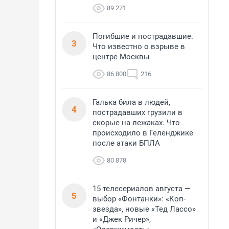
89 271
Погибшие и пострадавшие.
3
Что известно о взрыве в
центре Москвы
86 800
216
Галька била в людей,
4
пострадавших грузили в
скорые на лежаках. Что
происходило в Геленджике
после атаки БПЛА
80 878
15 телесериалов августа —
5
выбор «Фонтанки»: «Коп-
звезда», новые «Тед Лассо»
и «Джек Ричер»,