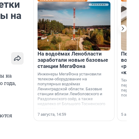
етки
ны на
На водоёмах Ленобласти
Петер
заработали новые базовые
возвр
станции МегаФона
«раскл
«книж
Инженеры МегаФона установили
ны на
телеком-оборудование на
Технолог
о года,
популярных водоёмах
перестае
Ленинградской области. Базовые
переходи
станции вблизи Лемболовского и
повседне
Раздолинского озёр, а также
недалеко от Большого Тосненского
водопада.
7 августа, 14:59
5 августа,
аются