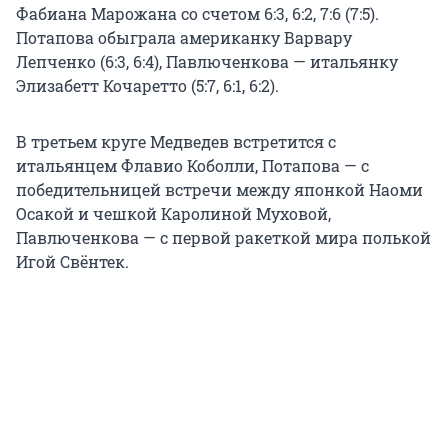
Фабиана Марожана со счетом 6:3, 6:2, 7:6 (7:5).
Потапова обыграла американку Варвару
Лепченко (6:3, 6:4), Павлюченкова — итальянку
Элизабетт Кочаретто (5:7, 6:1, 6:2).
В третьем круге Медведев встретится с
итальянцем Флавио Коболли, Потапова — с
победительницей встречи между японкой Наоми
Осакой и чешкой Каролиной Муховой,
Павлюченкова — с первой ракеткой мира полькой
Игой Свёнтек.