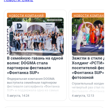
НОВОСТИ КОМПАНИЙ
НОВОСТИ КОМПАНИ
В семейную гавань на одной
Зажгли в стиле ди
волне: DOGMA стала
Холдинг «РСТИ» 
партнером фестиваля
посетителей фест
«Фонтанка SUP»
«Фонтанка SUP» я
фотозоной
Федеральная компания DOGMA
выступила семейным партнером
Строительный холдинг 
фестиваля сапсерфинга «Фонтанка
четвертый раз стал пар
SUP» и поддержала одну из самых
фестиваля «Фонтанка S
ярких и романтичных номинаций —
раз компания стремится
5 августа, 14:24
4 августа, 12:13
«SUP-свадьба».
привезти корпоративну
и подарить настоящий 
посетителям фестиваля