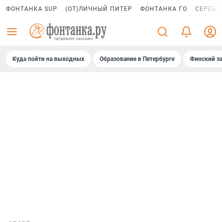
ФОНТАНКА SUP
(ОТ)ЛИЧНЫЙ ПИТЕР
ФОНТАНКА ГО
СЕРЕБР
Куда пойти на выходных
Образование в Петербурге
Финский за