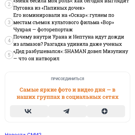
«Меня бесила моя роль»: как сегодня выглядит
2
Пуговка из «Папиных дочек»
Его номинировали на «Оскар»: гуляем по
3
местам съемок культового фильма «Вор»
Чухрая — фоторепортаж
Почему внутри Урана и Нептуна идут дожди
4
из алмазов? Разгадка удивила даже ученых
«Дед разбушевался»: SHAMAN довел Мизулину
5
— что он натворил
ПРИСОЕДИНИТЬСЯ
Самые яркие фото и видео дня — в
наших группах в социальных сетях
Новости СМИ2