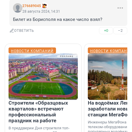
276689045
28 августа 2024, 14:31
Билет из Борисполя на какое число взял?
+0
–2
ОТВЕТИТЬ
НОВОСТИ КОМПАНИЙ
НОВОСТИ КОМПАНИ
Строители «Образцовых
На водоёмах Лен
кварталов» встречают
заработали новы
профессиональный
станции МегаФон
праздник на работе
Инженеры МегаФона ус
телеком-оборудование 
В преддверии Дня строителя топ-
популярных водоёмах