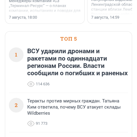
менеджеры компании «СЗ
Ленинградской области
„Терминал-Ресурс“ — о планах
станции вблизи Лембол
компании, испытаниях и поводах для
Раздолинского озёр, а 
осторожного оптимизма.
7 августа, 18:00
7 августа, 14:59
недалеко от Большого Т
водопада.
ТОП 5
ВСУ ударили дронами и
1
ракетами по одиннадцати
регионам России. Власти
сообщили о погибших и раненых
114 636
Теракты против мирных граждан. Татьяна
2
Ким ответила, почему ВСУ атакует склады
Wildberries
91 773