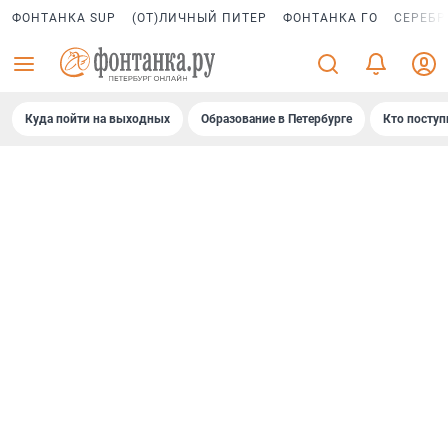
ФОНТАНКА SUP
(ОТ)ЛИЧНЫЙ ПИТЕР
ФОНТАНКА ГО
СЕРЕБР
Куда пойти на выходных
Образование в Петербурге
Кто поступ