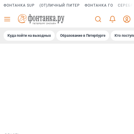
ФОНТАНКА SUP
(ОТ)ЛИЧНЫЙ ПИТЕР
ФОНТАНКА ГО
СЕРЕБР
Куда пойти на выходных
Образование в Петербурге
Кто поступ