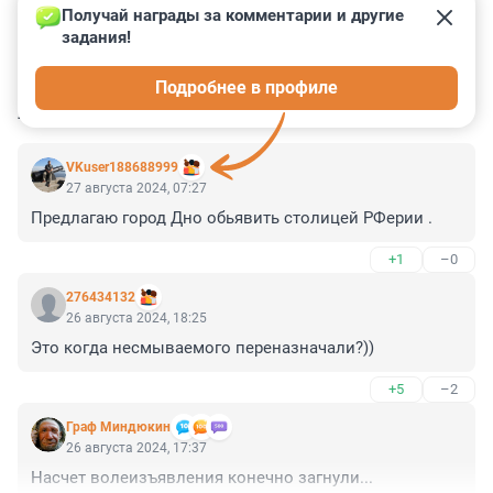
Получай награды за комментарии и другие 
задания!
1
0
0
5
0
Подробнее в профиле
КОММЕНТАРИИ
21
VKuser188688999
27 августа 2024, 07:27
Предлагаю город Дно обьявить столицей РФерии .
+1
–0
276434132
26 августа 2024, 18:25
Это когда несмываемого переназначали?))
+5
–2
Граф Миндюкин
26 августа 2024, 17:37
Насчет волеизъявления конечно загнули...