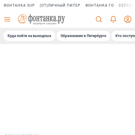
ФОНТАНКА SUP
(ОТ)ЛИЧНЫЙ ПИТЕР
ФОНТАНКА ГО
СЕРЕБР
Куда пойти на выходных
Образование в Петербурге
Кто поступ