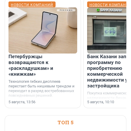
НОВОСТИ КОМПАНИЙ
НОВОСТИ КОМПАНИ
Петербуржцы
Банк Казани запу
возвращаются к
программу по
«раскладушкам» и
приобретению
«книжкам»
коммерческой
недвижимости у
Технология гибких дисплеев
застройщика
перестает быть нишевым трендом и
переходит в разряд востребованных
Покупка коммерческой
повседневных решений.
недвижимости финанс
5 августа, 13:56
5 августа, 10:10
инструмент, доступный
предпринимателей. Буд
офис, склад, торговое 
или готовый арендный 
ТОП 5
успех сделки зависит о
выбора объекта и грамо
финансирования.