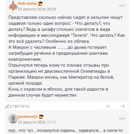
Well-wisher
25 августа 2024, 20:29
Представляю сколько сейчас сидят и затылки чешут 
задавая только один вопрос: - Что делать?, что 
делать? Ведь в шкафу столько скелетов в виде 
информации в мессенджере "Телеге". Что делать? Как 
это всё удалить? Особенно из облака.

А Макрон с часливым ......., до дыма потирает 
загребущие ручёнки в предвкушении шантажа 
компроматами.

Отрыгнутся теперь кому-то плохие отзывы про 
организацию не двусмысленной Олимпиады в 
Париже. Макрон вновь, как Ымператор на белой, 
хромой лошаде.

Конь с окрасом в яблоко, для такой радости в 
данном случае будет неуместен.
+1
–3
ОТВЕТИТЬ
geokarma24
25 августа 2024, 17:11
нуу...что тут...лоханулся парень...зарвался... а сила-то 