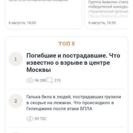
Группа Аквилон стала 
победителей конкурса 
строительная организа
Ленинградской области 
номинации «Самый
6 августа, 18:00
6 августа, 16:50
клиентоориентированн
застройщик Ленинград
области».
ТОП 5
Погибшие и пострадавшие. Что
1
известно о взрыве в центре
Москвы
96 288
219
Галька била в людей, пострадавших грузили
2
в скорые на лежаках. Что происходило в
Геленджике после атаки БПЛА
89 732