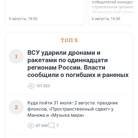
победителей конкурса 
строительная организа
Ленинградской области 
номинации «Самый
6 августа, 18:00
6 августа, 16:50
клиентоориентированн
застройщик Ленинград
области».
ТОП 5
ВСУ ударили дронами и
1
ракетами по одиннадцати
регионам России. Власти
сообщили о погибших и раненых
107 823
Куда пойти 31 июля–2 августа: праздник
2
флоксов, «Пространственный сдвиг» у
Манежа и «Музыка мира»
87 849
7