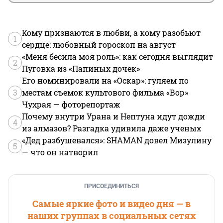
Кому признаются в любви, а кому разобьют
1
сердце: любовный гороскоп на август
«Меня бесила моя роль»: как сегодня выглядит
2
Пуговка из «Папиных дочек»
Его номинировали на «Оскар»: гуляем по
3
местам съемок культового фильма «Вор»
Чухрая — фоторепортаж
Почему внутри Урана и Нептуна идут дожди
4
из алмазов? Разгадка удивила даже ученых
«Дед разбушевался»: SHAMAN довел Мизулину
5
— что он натворил
ПРИСОЕДИНИТЬСЯ
Самые яркие фото и видео дня — в
наших группах в социальных сетях