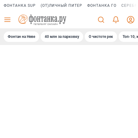
ФОНТАНКА SUP
(ОТ)ЛИЧНЫЙ ПИТЕР
ФОНТАНКА ГО
СЕРЕБР
Фонтан на Неве
40 млн за парковку
О чистоте рек
Топ-10, 