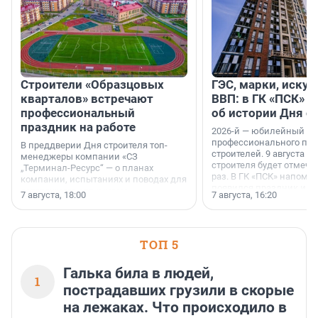
Строители «Образцовых
ГЭС, марки, искус
кварталов» встречают
ВВП: в ГК «ПСК» р
профессиональный
об истории Дня с
праздник на работе
2026-й — юбилейный го
профессионального пр
В преддверии Дня строителя топ-
строителей. 9 августа 2
менеджеры компании «СЗ
строителя будет отмечат
„Терминал-Ресурс“ — о планах
раз. В ГК «ПСК» напомни
компании, испытаниях и поводах для
появился праздник и к
осторожного оптимизма.
7 августа, 18:00
7 августа, 16:20
поменялась роль строит
ТОП 5
Галька била в людей,
1
пострадавших грузили в скорые
на лежаках. Что происходило в