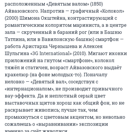
расположенным «Девятым валом» (1850)
Айвазовского. Напротив — графичный «Колокол»
(2000) Шимона Окштейна, контрастирующий с
романтическим колоритом мариниста, а в центре
зала — скрученный в бараний рог (или в Башню
Татлина, или в Вавилонскую башню) смартфон —
работа Аристарха Чернышева и Алексея
Шульгина «3G International» (2010). Мигают иконки
приложений на гнутом «смартфоне», колокол
тяжёл и статичен, возраст Айвазовского выдаёт
кракелюр (на фоне молодых-то). Поначалу
неловко — «Девятый вал», соседствуя с
«интернационалом», не производит привычного
вау-эффекта. Да и неплотный серый цвет
выставочных щитов хорош как общий фон, но не
раскрывает живопись; лучше так, чем
промахнуться с цветовым акцентом, но невольно
сожалеешь о «выравнивании» экспозиции
именно за счёт живописи.