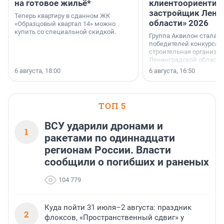
на готовое жильё*
клиентоориентир
застройщик Лени
Теперь квартиру в сданном ЖК
области» 2026
«Образцовый квартал 14» можно
купить со специальной скидкой.
Группа Аквилон стала 
победителей конкурса 
строительная организа
Ленинградской области 
номинации «Самый
6 августа, 18:00
6 августа, 16:50
клиентоориентированн
застройщик Ленинград
области».
ТОП 5
ВСУ ударили дронами и
1
ракетами по одиннадцати
регионам России. Власти
сообщили о погибших и раненых
104 779
Куда пойти 31 июля–2 августа: праздник
2
флоксов, «Пространственный сдвиг» у