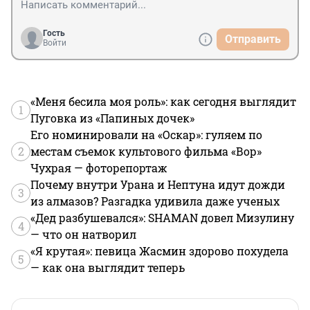
Гость
Отправить
Войти
«Меня бесила моя роль»: как сегодня выглядит
1
Пуговка из «Папиных дочек»
Его номинировали на «Оскар»: гуляем по
2
местам съемок культового фильма «Вор»
Чухрая — фоторепортаж
Почему внутри Урана и Нептуна идут дожди
3
из алмазов? Разгадка удивила даже ученых
«Дед разбушевался»: SHAMAN довел Мизулину
4
— что он натворил
«Я крутая»: певица Жасмин здорово похудела
5
— как она выглядит теперь