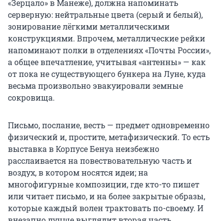
«Зерцало» в Манеже), должна напоминать
серверную: нейтральные цвета (серый и белый),
зонирование лёгкими металлическими
конструкциями. Впрочем, металлические рейки
напоминают полки в отделениях «Почты России»,
а общее впечатление, учитывая «антенны» — как
от пока не существующего бункера на Луне, куда
весьма произвольно эвакуировали земные
сокровища.
Письмо, послание, весть — предмет одновременно
физический и, простите, метафизический. То есть
выставка в Корпусе Бенуа неизбежно
расслаивается на повествовательную часть и
воздух, в котором носятся идеи; на
многофигурные композиции, где кто-то пишет
или читает письмо, и на более закрытые образы,
которые каждый волен трактовать по-своему. И
внезапно лучше выглядит вторая часть.