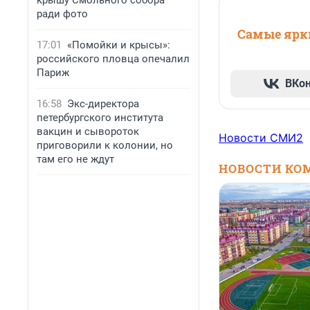
крышу Смольного собора
ради фото
Самые ярки
17:01
«Помойки и крысы»:
российского пловца опечалил
Париж
ВКо
16:58
Экс-директора
петербургского института
вакцин и сывороток
Новости СМИ2
приговорили к колонии, но
там его не ждут
НОВОСТИ КО