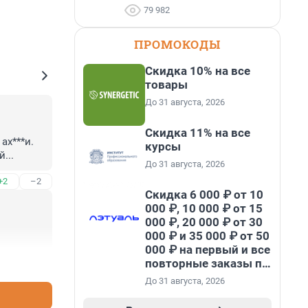
79 982
ПРОМОКОДЫ
Скидка 10% на все
товары
До 31 августа, 2026
Скидка 11% на все
х***и. 
курсы
...
До 31 августа, 2026
+2
–2
Скидка 6 000 ₽ от 10
000 ₽, 10 000 ₽ от 15
000 ₽, 20 000 ₽ от 30
000 ₽ и 35 000 ₽ от 50
000 ₽ на первый и все
повторные заказы по
+2
–1
промокоду НАБЕРИ
До 31 августа, 2026