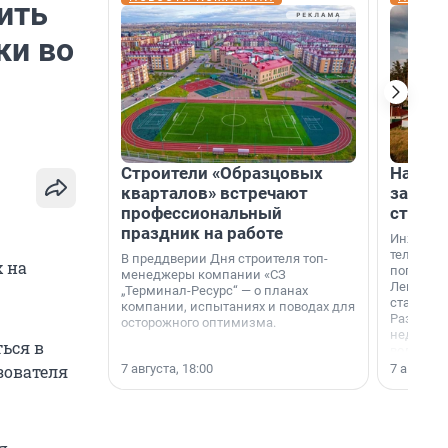
ить
ки во
Строители «Образцовых
На вод
кварталов» встречают
зарабо
профессиональный
станци
праздник на работе
Инженер
телеком-
В преддверии Дня строителя топ-
х на
популярн
менеджеры компании «СЗ
Ленингра
„Терминал-Ресурс“ — о планах
станции 
компании, испытаниях и поводах для
Раздолин
осторожного оптимизма.
недалеко
ься в
водопада
7 августа, 18:00
7 августа,
ьзователя