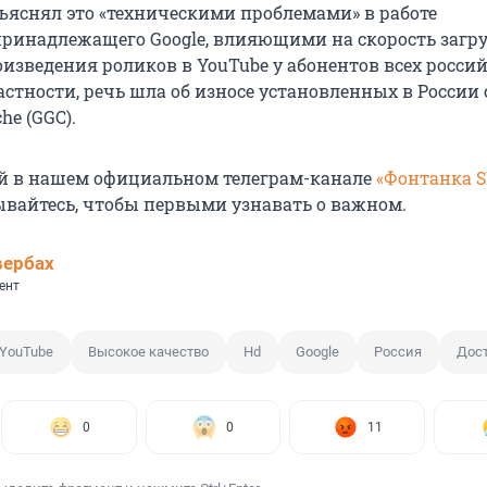
бъяснял это «техническими проблемами» в работе
принадлежащего Google, влияющими на скорость загру
оизведения роликов в YouTube у абонентов всех росси
астности, речь шла об износе установленных в России
che (GGC).
й в нашем официальном телеграм-канале
«Фонтанка 
ывайтесь, чтобы первыми узнавать о важном.
вербах
ент
YouTube
Высокое качество
Hd
Google
Россия
Дос
0
0
11