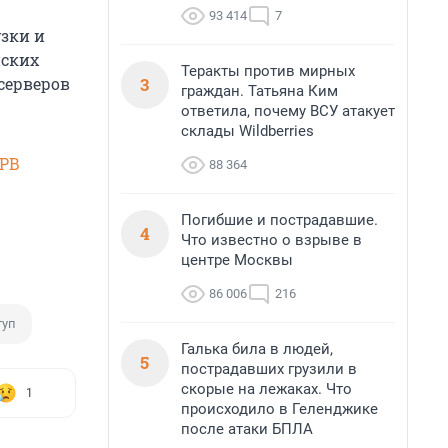
93 414
7
зки и
йских
Теракты против мирных
3
 серверов
граждан. Татьяна Ким
ответила, почему ВСУ атакует
склады Wildberries
SPB
88 364
Погибшие и пострадавшие.
4
Что известно о взрыве в
центре Москвы
86 006
216
туп
Галька била в людей,
5
пострадавших грузили в
скорые на лежаках. Что
1
происходило в Геленджике
после атаки БПЛА