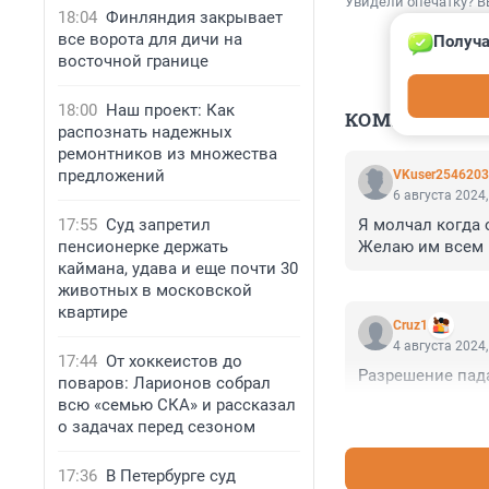
Увидели опечатку? В
18:04
Финляндия закрывает
все ворота для дичи на
Получа
восточной границе
18:00
Наш проект: Как
КОММЕНТАР
распознать надежных
ремонтников из множества
предложений
VKuser254620
6 августа 2024,
17:55
Суд запретил
Я молчал когда о
пенсионерке держать
Желаю им всем п
каймана, удава и еще почти 30
животных в московской
квартире
Cruz1
4 августа 2024,
17:44
От хоккеистов до
Разрешение пад
поваров: Ларионов собрал
всю «семью СКА» и рассказал
о задачах перед сезоном
17:36
В Петербурге суд