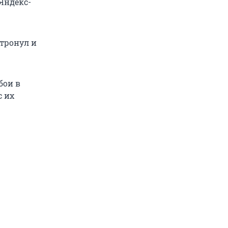
Яндекс-
атронул и
бои в
с их