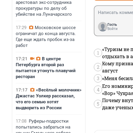
арестовал экс-сотрудника
прокуратуры по делу об
убийстве на Луначарского
Гость
17:29
Московское шоссе
Войти
ограничат до конца августа.
Где еще ждать пробок из-за
работ
«Туризм не 
1
отдыхать в а
17:21
В центре
Кому призна
Петербурга второй раз
2
август
пытается утонуть плавучий
ресторан
3
«Меня бесил
Его номинир
4
17:17
«Весёлый молочник»
«Вор» Чухра
Джастас Уолкер рассказал,
Почему внут
что его семью хотят
5
даже учены
выдворить из России
17:08
Руферы-подростки
попытались забраться на