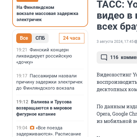
ТАСС: Y
На Финляндском
видео в
вокзале массовая задержка
электричек
всех бра
Все
СПБ
24 часа
3 августа 2024, 17:45
19:21
Финский концерн
ликвидирует российскую
116
комме
«дочку»
Видеохостинг Y
19:17
Пассажирам назвали
воспроизводить
причину задержки электричек
до Финляндского вокзала
десктопных ком
19:12
Валиева и Трусова
По данным изда
возвращаются в мировое
Opera, Google Ch
фигурное катание
из мобильной в
19:04
«Все поезда
задерживаются». Расписание