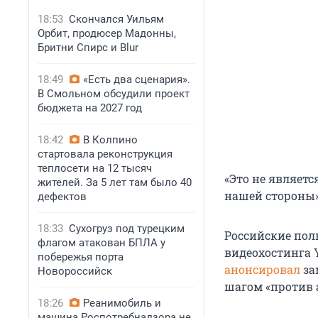
18:53
Скончался Уильям
Орбит, продюсер Мадонны,
Бритни Спирс и Blur
18:49
«Есть два сценария».
В Смольном обсудили проект
бюджета на 2027 год
18:42
В Колпино
стартовала реконструкция
теплосети на 12 тысяч
«Это не являет
жителей. За 5 лет там было 40
нашей стороны»
дефектов
18:33
Сухогруз под турецким
Российские пол
флагом атакован БПЛА у
видеохостинга 
побережья порта
анонсировал
за
Новороссийск
шагом «против 
18:26
Реанимобиль и
машина Роспотребнадзора не