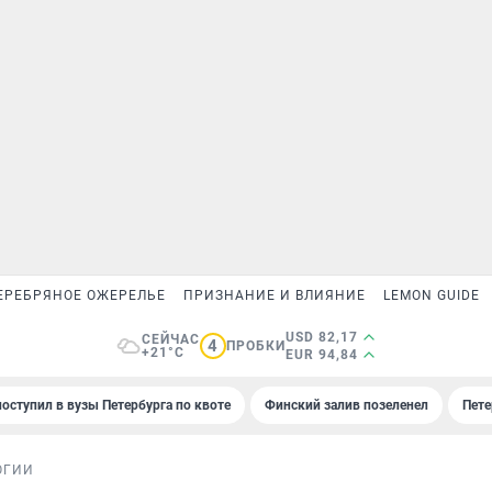
ЕРЕБРЯНОЕ ОЖЕРЕЛЬЕ
ПРИЗНАНИЕ И ВЛИЯНИЕ
LEMON GUIDE
USD 82,17
СЕЙЧАС
4
ПРОБКИ
+21°C
EUR 94,84
поступил в вузы Петербурга по квоте
Финский залив позеленел
Пете
ОГИИ