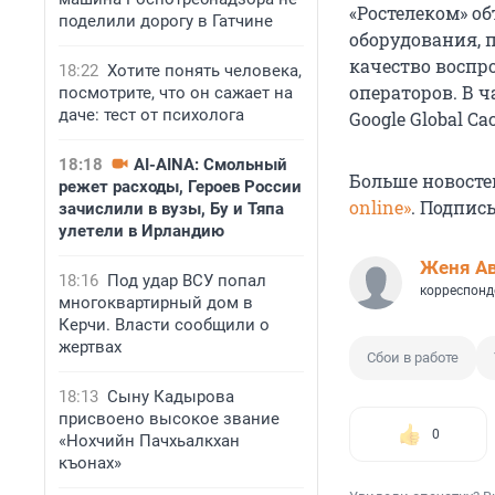
«Ростелеком» о
поделили дорогу в Гатчине
оборудования, 
качество воспр
18:22
Хотите понять человека,
операторов. В ч
посмотрите, что он сажает на
даче: тест от психолога
Google Global Ca
18:18
AI-AINA: Смольный
Больше новосте
режет расходы, Героев России
online»
. Подпис
зачислили в вузы, Бу и Тяпа
улетели в Ирландию
Женя А
18:16
Под удар ВСУ попал
корреспонд
многоквартирный дом в
Керчи. Власти сообщили о
жертвах
Сбои в работе
18:13
Сыну Кадырова
присвоено высокое звание
0
«Нохчийн Пачхьалкхан
къонах»