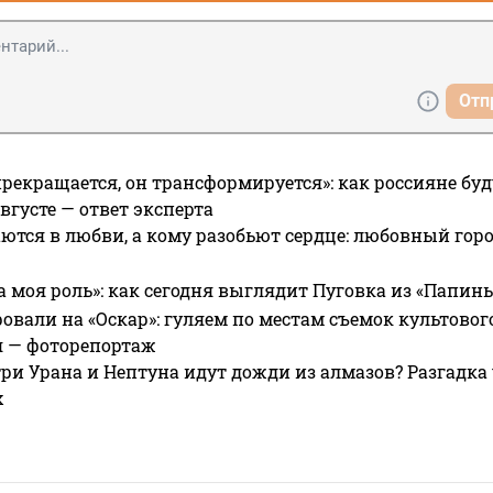
Отп
прекращается, он трансформируется»: как россияне буд
вгусте — ответ эксперта
ются в любви, а кому разобьют сердце: любовный гор
а моя роль»: как сегодня выглядит Пуговка из «Папин
овали на «Оскар»: гуляем по местам съемок культово
я — фоторепортаж
ри Урана и Нептуна идут дожди из алмазов? Разгадка
х