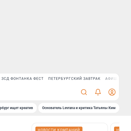
ЗСД ФОНТАНКА ФЕСТ
ПЕТЕРБУРГСКИЙ ЗАВТРАК
АФИША PLUS
рбург ищет креатив
Основатель Levrana и критика Татьяны Ким
Зач
НОВОСТИ КОМПАНИЙ
НОВОС