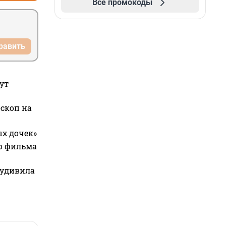
Все промокоды
равить
ут
оскоп на
ых дочек»
го фильма
 удивила