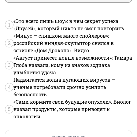
Разумеется - к Идеалу!..), если это фотохудожница, 
допустим.. - Господи, тут я - бессилен угадать, ведь 
Цель везде - Одна, запечатлеть.. Идеальный Образ но, 
так Он изменчив и, так изменчив.. Взгляд..)
«Это всего лишь шоу»: в чем секрет успеха
1
«Друзей», который никто не смог повторить
«Минус — слишком много спойлеров»:
2
российский ниндзя-скульптор снялся в
сериале «Дом Дракона». Видео
«Август принесет новые возможности»: Тамара
3
Глоба назвала, кому из знаков зодиака
улыбнется удача
Надвигается волна пугающих вирусов —
4
ученые потребовали срочно усилить
безопасность
«Сами кормите свои будущие опухоли». Биолог
5
назвал продукты, которые приводят к
онкологии