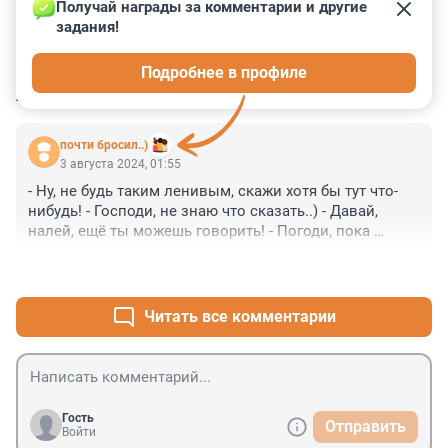
Получай награды за комментарии и другие 
задания!
0
0
0
0
0
Подробнее в профиле
КОММЕНТАРИИ
1
почти бросил..)
3 августа 2024, 01:55
- Ну, не будь таким ленивым, скажи хотя бы тут что-
нибудь! - Господи, не знаю что сказать..) - Давай, 
налей, ещё ты можешь говорить! - Погоди, пока 
налью, дай пару слов сказать? - Попробуй..) - Очень 
+0
–0
зыбкая тема! - Коллективная память? - И она тоже! - 
Почему? - Опять в угол загоняешь меня? - Заметь, 
легко я отразил твоё.. коллективное Сознание!..) - Ну, 
Читать все комментарии
уж прямой тебе не отразить вопрос: какой Образ 
достовернее, Зрительный, Словесный ли, а может - 
Слышимый или, всё же.. - Сенсорный? - Тебе-то зачем 
это знать? - Просто, представил себе.. Человека, 
хорошего и.., подумал..: к чему бы ему стремиться?..) - 
Гость
Отправить
К чему же? - Господи, наизнанку выворачиваешь! 
Войти