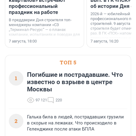
кварталов» встречают
ВВП: в ГК «ПСК» р
профессиональный
об истории Дня с
праздник на работе
2026-й — юбилейный го
профессионального пр
В преддверии Дня строителя топ-
строителей. 9 августа 2
менеджеры компании «СЗ
строителя будет отмечат
„Терминал-Ресурс“ — о планах
раз. В ГК «ПСК» напомни
компании, испытаниях и поводах для
появился праздник и к
осторожного оптимизма.
7 августа, 18:00
7 августа, 16:20
поменялась роль строит
ТОП 5
Погибшие и пострадавшие. Что
1
известно о взрыве в центре
Москвы
97 121
220
Галька била в людей, пострадавших грузили
2
в скорые на лежаках. Что происходило в
Геленджике после атаки БПЛА