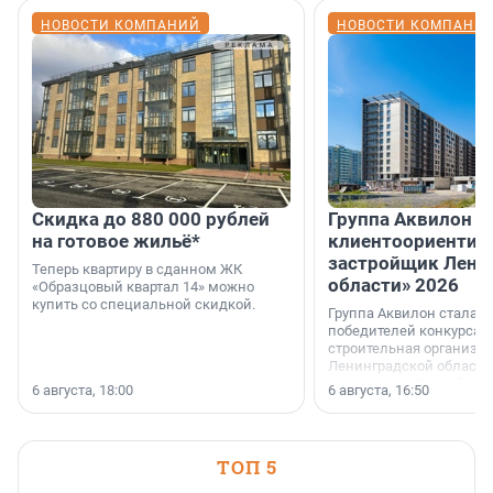
НОВОСТИ КОМПАНИЙ
НОВОСТИ КОМПАНИ
Скидка до 880 000 рублей
Группа Аквилон 
на готовое жильё*
клиентоориентир
застройщик Лени
Теперь квартиру в сданном ЖК
области» 2026
«Образцовый квартал 14» можно
купить со специальной скидкой.
Группа Аквилон стала 
победителей конкурса 
строительная организа
Ленинградской области 
номинации «Самый
6 августа, 18:00
6 августа, 16:50
клиентоориентированн
застройщик Ленинград
области».
ТОП 5