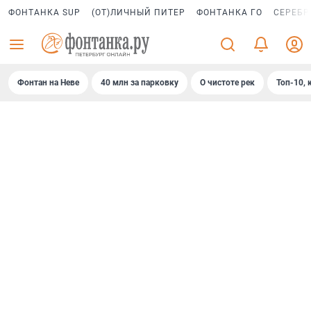
ФОНТАНКА SUP
(ОТ)ЛИЧНЫЙ ПИТЕР
ФОНТАНКА ГО
СЕРЕБР
Фонтан на Неве
40 млн за парковку
О чистоте рек
Топ-10, 